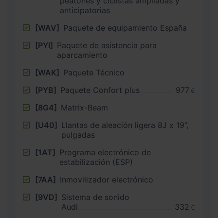
peatones y ciclistas ampliadas y
anticipatorias
[WAV]
Paquete de equipamiento España
[PYI]
Paquete de asistencia para
aparcamiento
[WAK]
Paquete Técnico
[PYB]
Paquete Confort plus
977
€
[8G4]
Matrix-Beam
[U40]
Llantas de aleación ligera 8J x 19”,
pulgadas
[1AT]
Programa electrónico de
estabilización (ESP)
[7AA]
Inmovilizador electrónico
[9VD]
Sistema de sonido
Audi
332
€