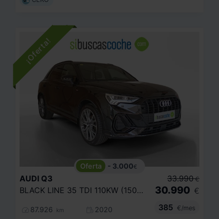
- 3.000
€
AUDI
Q3
33.990
€
30.990
BLACK LINE 35 TDI 110KW (150CV) S TRONIC
€
385
€/mes
87.926
2020
km