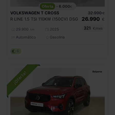
- 6.000
€
VOLKSWAGEN
T CROSS
32.990
€
26.990
R LINE 1.5 TSI 110KW (150CV) DSG
€
321
€/mes
29.900
2025
km
Automático
Gasolina
C