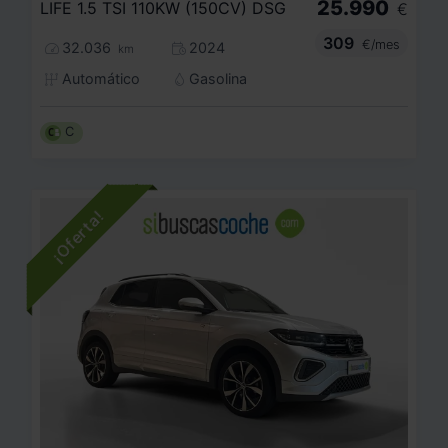
25.990
LIFE 1.5 TSI 110KW (150CV) DSG
€
309
€/mes
32.036
2024
km
Automático
Gasolina
C