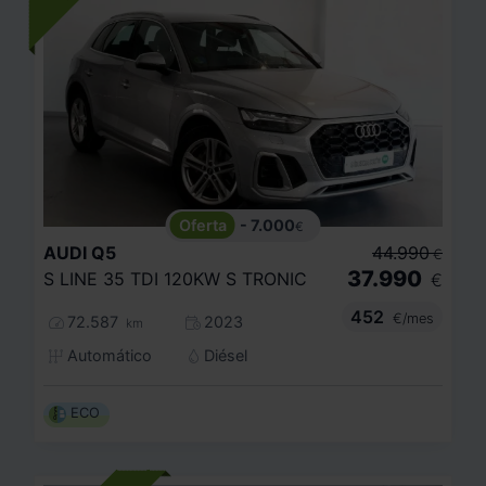
- 7.000
€
AUDI
Q5
44.990
€
37.990
S LINE 35 TDI 120KW S TRONIC
€
452
€/mes
72.587
2023
km
Automático
Diésel
ECO