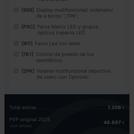
[9S8]
Display multifuncional/ ordenador
de a bordo ”, FPK”,
[PXC]
Faros Matrix LED y grupos
ópticos traseros LED
[8IY]
Faros Led con lente
[7K1]
Control de presión de los
neumáticos
[2PK]
Volante multifuncional deportivo
de cuero con Tiptronic
Total extras
1.308
€
PVP original 2025
46.897
€
(con extras)