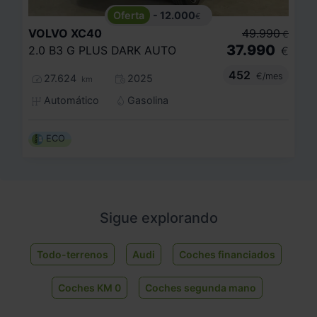
- 12.000
€
VOLVO
XC40
49.990
€
37.990
2.0 B3 G PLUS DARK AUTO
€
452
€/mes
27.624
2025
km
Automático
Gasolina
ECO
Sigue explorando
Todo-terrenos
Audi
Coches financiados
Coches KM 0
Coches segunda mano