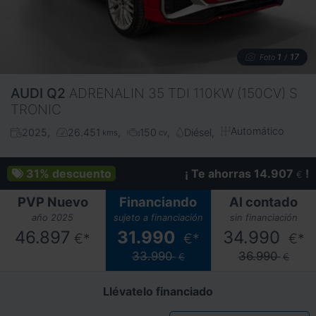
1
17
Foto
/
AUDI
Q2
ADRENALIN 35 TDI 110KW (150CV) S
TRONIC
Automático
2025
26.451
150
Diésel
kms
cv
31%
descuento
¡ Te ahorras 14.907
!
€
PVP Nuevo
Financiando
Al contado
año 2025
sujeto a financiación
sin financiación
46.897
31.990
34.990
€*
€*
€*
33.990
36.990
€
€
Llévatelo financiado