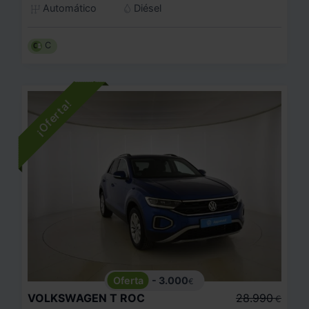
Automático
Diésel
C
- 3.000
€
VOLKSWAGEN
T ROC
28.990
€