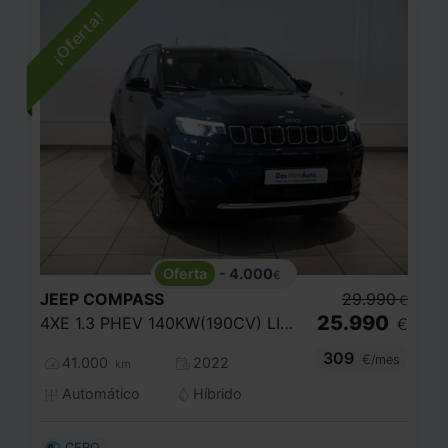
- 4.000
€
JEEP
COMPASS
29.990
€
25.990
4XE 1.3 PHEV 140KW(190CV) LIMITED AT AWD
€
309
€/mes
41.000
2022
km
Automático
Híbrido
CERO