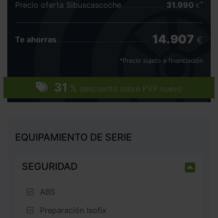
Precio oferta Sibuscascoche
31.990
€
14.907
€
Te ahorras
*Precio sujeto a financiación
31
%
descuento sobre PVP nuevo
EQUIPAMIENTO DE SERIE
SEGURIDAD
ABS
Preparación Isofix