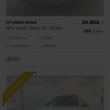
30.900
HYUNDAI
KONA
€
HEV 1.6GDI 129CV DT TECNO
368
€/mes
8.564
2026
km
Automático
Híbrido
ECO