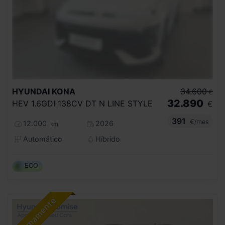
HYUNDAI
KONA
34.600
€
32.890
HEV 1.6GDI 138CV DT N LINE STYLE
€
391
€/mes
12.000
2026
km
Automático
Híbrido
ECO