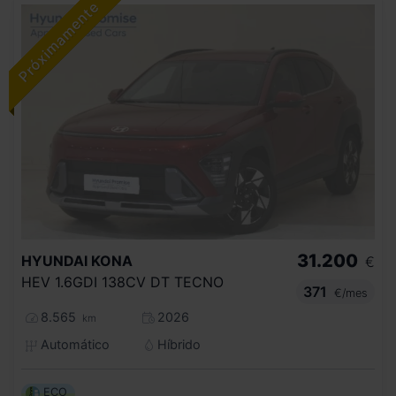
31.200
HYUNDAI
KONA
€
HEV 1.6GDI 138CV DT TECNO
371
€/mes
8.565
2026
km
Automático
Híbrido
ECO