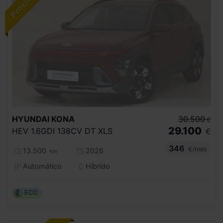
HYUNDAI
KONA
30.500
€
29.100
HEV 1.6GDI 138CV DT XLS
€
346
€/mes
13.500
2026
km
Automático
Híbrido
ECO