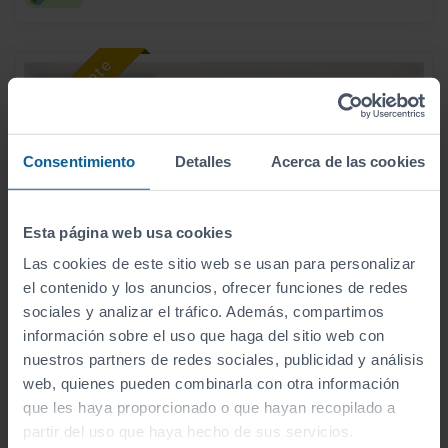
Consentimiento
Detalles
Acerca de las cookies
Esta página web usa cookies
Las cookies de este sitio web se usan para personalizar
el contenido y los anuncios, ofrecer funciones de redes
sociales y analizar el tráfico. Además, compartimos
información sobre el uso que haga del sitio web con
31.900
HYUNDAI
KONA
€
nuestros partners de redes sociales, publicidad y análisis
HEV 1.6GDI 138CV DT TECNO
web, quienes pueden combinarla con otra información
379
€/mes
que les haya proporcionado o que hayan recopilado a
8.565
2026
km
partir del uso que haya hecho de sus servicios.
Automático
Híbrido