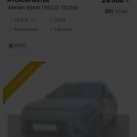
29.500
HYUNDAI
INSTER
€
49KWH 85KW (115CV) TECNO
351
€/mes
18.526
2025
km
Automático
Eléctrico
CERO