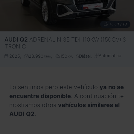
1
18
Foto
/
AUDI
Q2
ADRENALIN 35 TDI 110KW (150CV) S
TRONIC
Automático
2025
28.990
150
Diésel
kms
cv
Lo sentimos pero este vehículo
ya no se
encuentra disponible
. A continuación te
mostramos otros
vehículos similares al
AUDI Q2
.