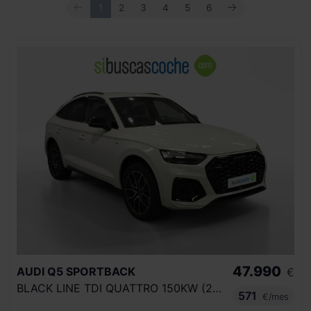
ANTERIOR
SIGUIENTE
1
2
3
4
5
6
47.990
AUDI
Q5 SPORTBACK
€
BLACK LINE TDI QUATTRO 150KW (204CV) S T
571
€/mes