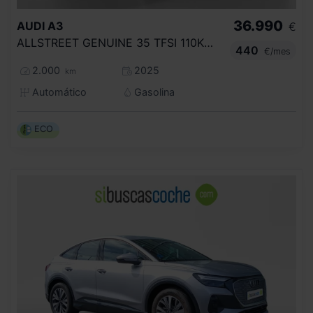
36.990
AUDI
A3
€
ALLSTREET GENUINE 35 TFSI 110KW S TRONIC
440
€/mes
2.000
2025
km
Automático
Gasolina
ECO