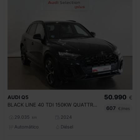
50.990
AUDI
Q5
€
BLACK LINE 40 TDI 150KW QUATTRO ULTRA
607
€/mes
29.035
2024
km
Automático
Diésel