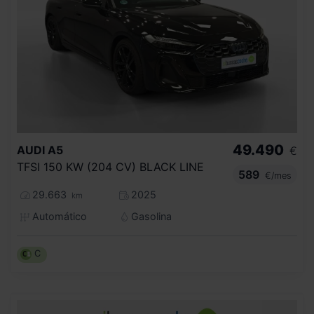
49.490
AUDI
A5
€
TFSI 150 KW (204 CV) BLACK LINE
589
€/mes
29.663
2025
km
Automático
Gasolina
C