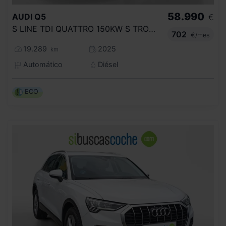
58.990
AUDI
Q5
€
S LINE TDI QUATTRO 150KW S TRONIC
702
€/mes
19.289
2025
km
Automático
Diésel
ECO