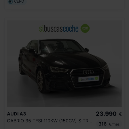
CERO
23.990
AUDI
A3
€
CABRIO 35 TFSI 110KW (150CV) S TRONIC
316
€/mes