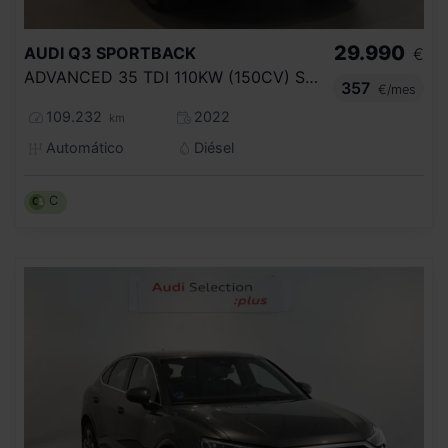
29.990
AUDI
Q3 SPORTBACK
€
ADVANCED 35 TDI 110KW (150CV) S TRONIC
357
€/mes
109.232
2022
km
Automático
Diésel
C