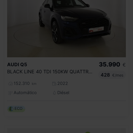
35.990
AUDI
Q5
€
BLACK LINE 40 TDI 150KW QUATTRO ULTRA
428
€/mes
152.310
2022
km
Automático
Diésel
ECO