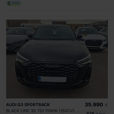
ECO
35.990
AUDI
Q3 SPORTBACK
€
BLACK LINE 35 TDI 110KW (150CV) S TRONIC
428
€/mes