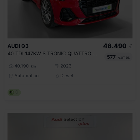
48.490
AUDI
Q3
€
40 TDI 147KW S TRONIC QUATTRO BLACK LINE
577
€/mes
40.190
2023
km
Automático
Diésel
C