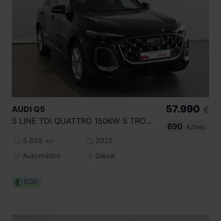
57.990
AUDI
Q5
€
S LINE TDI QUATTRO 150KW S TRONIC
690
€/mes
5.629
2025
km
Automático
Diésel
ECO