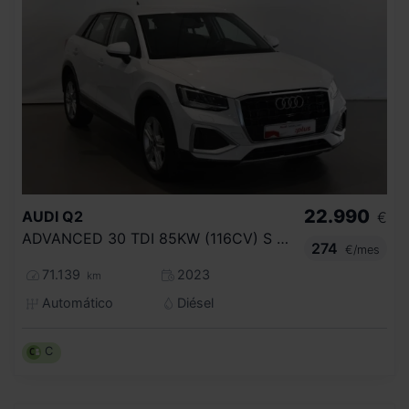
22.990
AUDI
Q2
€
ADVANCED 30 TDI 85KW (116CV) S TRONIC
274
€/mes
71.139
2023
km
Automático
Diésel
C