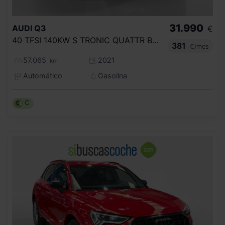
31.990
AUDI
Q3
€
40 TFSI 140KW S TRONIC QUATTR BLACK LINE
381
€/mes
57.065
2021
km
Automático
Gasolina
C