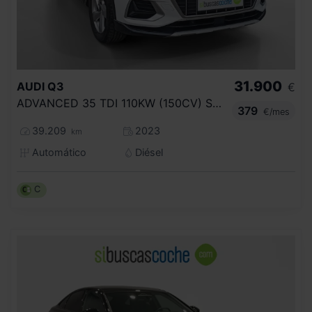
31.900
AUDI
Q3
€
ADVANCED 35 TDI 110KW (150CV) S TRONIC
379
€/mes
39.209
2023
km
Automático
Diésel
C