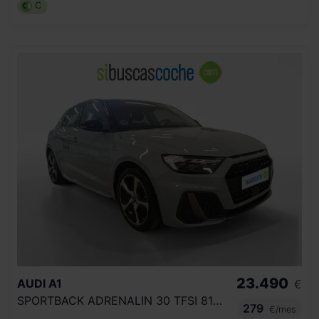
C
23.490
AUDI
A1
€
SPORTBACK ADRENALIN 30 TFSI 81KW S TRON
279
€/mes