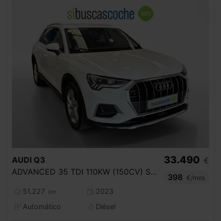
33.490
AUDI
Q3
€
ADVANCED 35 TDI 110KW (150CV) S TRONIC
398
€/mes
51.227
2023
km
Automático
Diésel