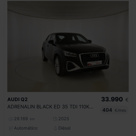
33.990
AUDI
Q2
€
ADRENALIN BLACK ED 35 TDI 110KW S TRONIC
404
€/mes
29.169
2025
km
Automático
Diésel