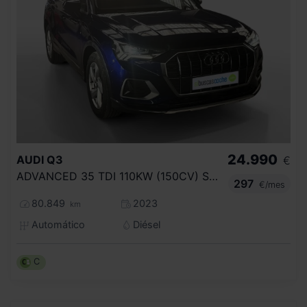
24.990
AUDI
Q3
€
ADVANCED 35 TDI 110KW (150CV) S TRONIC
297
€/mes
80.849
2023
km
Automático
Diésel
C