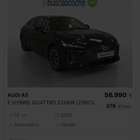
56.990
AUDI
A5
€
E HYBRID QUATTRO 220KW (299CV) ADVANCED
678
€/mes
15
2026
km
Automático
Híbrido