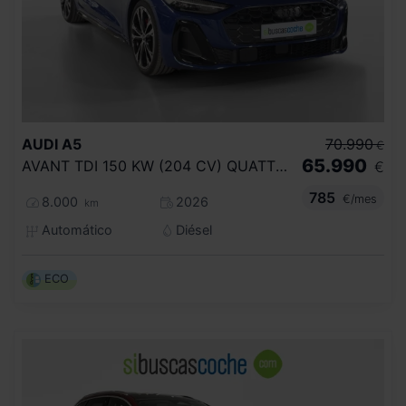
AUDI
A5
70.990
€
65.990
AVANT TDI 150 KW (204 CV) QUATTRO BLACK
€
785
€/mes
8.000
2026
km
Automático
Diésel
ECO