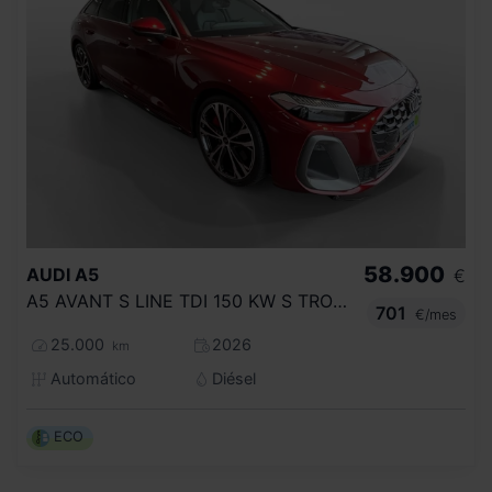
58.900
AUDI
A5
€
A5 AVANT S LINE TDI 150 KW S TRONIC
701
€/mes
25.000
2026
km
Automático
Diésel
ECO