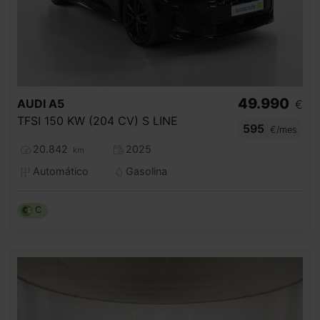
49.990
AUDI
A5
€
TFSI 150 KW (204 CV) S LINE
595
€/mes
20.842
2025
km
Automático
Gasolina
C