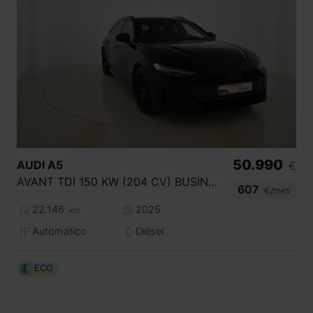
50.990
AUDI
A5
€
AVANT TDI 150 KW (204 CV) BUSINESS
607
€/mes
22.146
2025
km
Automático
Diésel
ECO