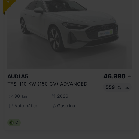
46.990
AUDI
A5
€
TFSI 110 KW (150 CV) ADVANCED
559
€/mes
90
2026
km
Automático
Gasolina
C