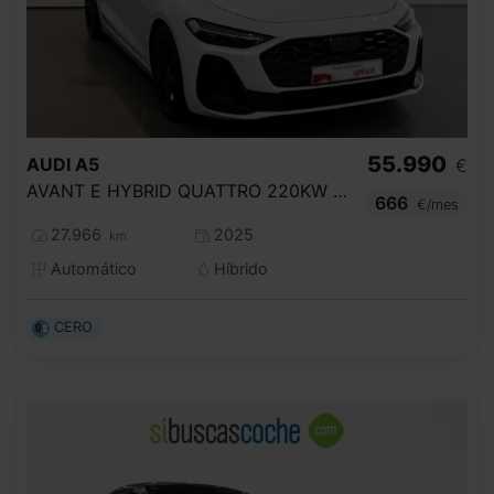
55.990
AUDI
A5
€
AVANT E HYBRID QUATTRO 220KW BLACK LINE
666
€/mes
27.966
2025
km
Automático
Híbrido
CERO