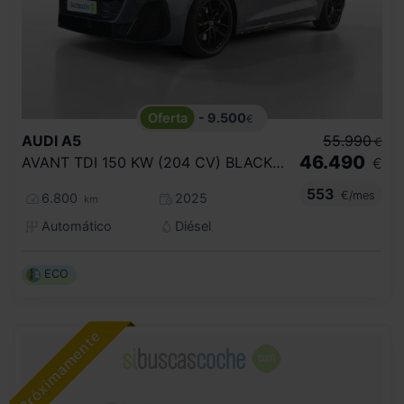
- 9.500
€
AUDI
A5
55.990
€
46.490
AVANT TDI 150 KW (204 CV) BLACK LINE
€
553
€/mes
6.800
2025
km
Automático
Diésel
ECO