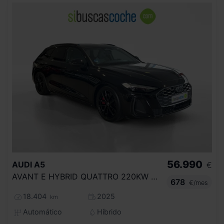
56.990
AUDI
A5
€
AVANT E HYBRID QUATTRO 220KW BLACK LINE
678
€/mes
18.404
2025
km
Automático
Híbrido