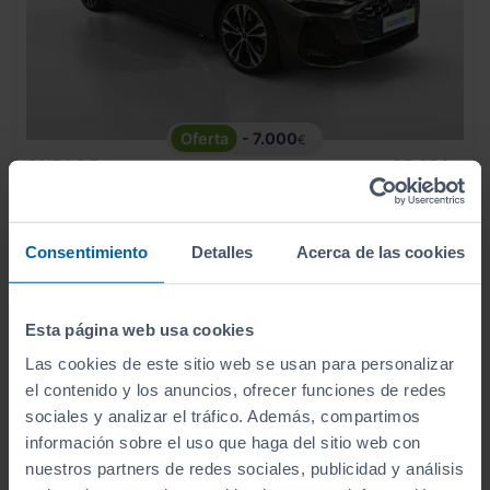
- 7.000
€
AUDI
A5
65.990
€
58.990
AVANT E HYBRID QUATTRO 220KW BLACK LINE
€
702
€/mes
14.076
2025
km
Consentimiento
Detalles
Acerca de las cookies
Automático
Híbrido
Esta página web usa cookies
CERO
Las cookies de este sitio web se usan para personalizar
el contenido y los anuncios, ofrecer funciones de redes
sociales y analizar el tráfico. Además, compartimos
información sobre el uso que haga del sitio web con
nuestros partners de redes sociales, publicidad y análisis