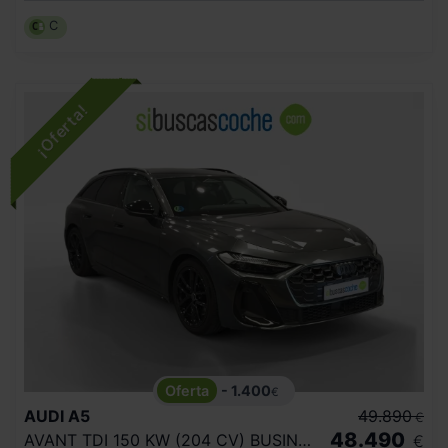
C
- 1.400
€
AUDI
A5
49.890
€
48.490
AVANT TDI 150 KW (204 CV) BUSINESS
€