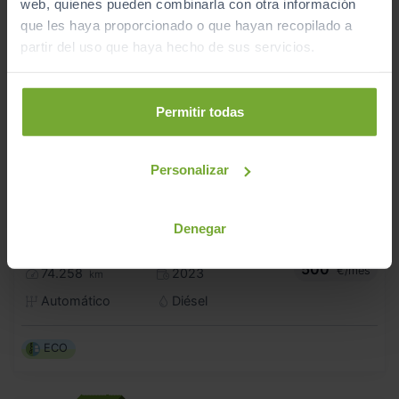
web, quienes pueden combinarla con otra información
que les haya proporcionado o que hayan recopilado a
partir del uso que haya hecho de sus servicios.
Permitir todas
Personalizar
- 2.000
€
AUDI
A5
43.990
€
Denegar
41.990
S LINE 40 TDI QUATTRO S TRONIC SPORTBACK
€
500
€/mes
74.258
2023
km
Automático
Diésel
ECO