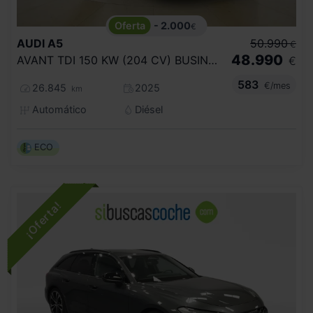
- 2.000
€
AUDI
A5
50.990
€
48.990
AVANT TDI 150 KW (204 CV) BUSINESS
€
583
€/mes
26.845
2025
km
Automático
Diésel
ECO