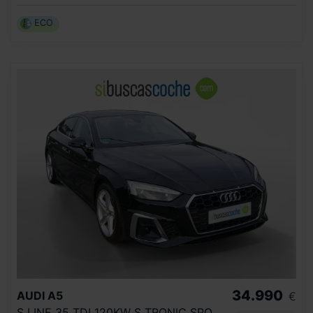
ECO
34.990
AUDI
A5
€
S LINE 35 TDI 120KW S TRONIC SPORTBACK