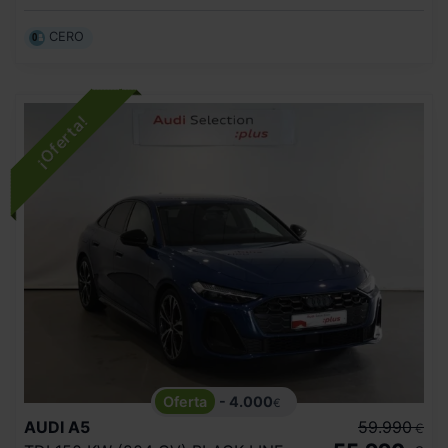
CERO
- 4.000
€
AUDI
A5
59.990
€