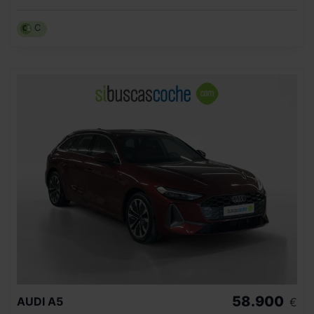
C
58.900
AUDI
A5
€