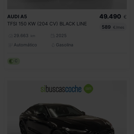
49.490
AUDI
A5
€
TFSI 150 KW (204 CV) BLACK LINE
589
€/mes
29.663
2025
km
Automático
Gasolina
C