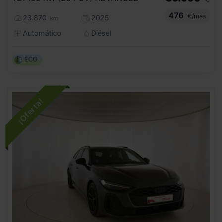
476
€/mes
23.870
2025
km
Automático
Diésel
ECO