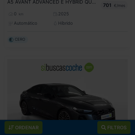
A5 AVANT ADVANCED E HYBRID QUATTRO 220 KW S TRONIC
701
€/mes
0
2025
km
Automático
Híbrido
CERO
ORDENAR
FILTROS