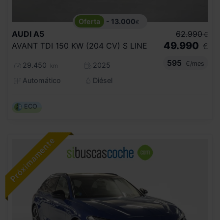
- 13.000
€
AUDI
A5
62.990
€
49.990
AVANT TDI 150 KW (204 CV) S LINE
€
595
€/mes
29.450
2025
km
Automático
Diésel
ECO