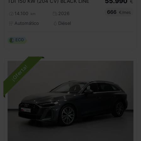
55.990
TDI 150 KW (204 CV) BLACK LINE
€
666
€/mes
14.100
2026
km
Automático
Diésel
ECO