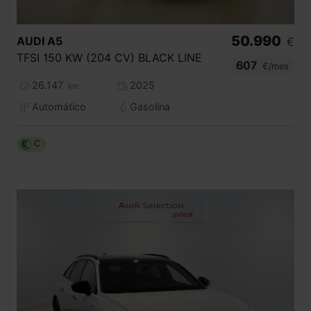
50.990
AUDI
A5
€
TFSI 150 KW (204 CV) BLACK LINE
607
€/mes
26.147
2025
km
Automático
Gasolina
C