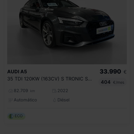
33.990
AUDI
A5
€
35 TDI 120KW (163CV) S TRONIC SPORTBACK
404
€/mes
82.709
2022
km
Automático
Diésel
ECO