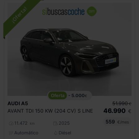
- 5.000
€
AUDI
A5
51.990
€
46.990
AVANT TDI 150 KW (204 CV) S LINE
€
559
€/mes
11.472
2025
km
Automático
Diésel