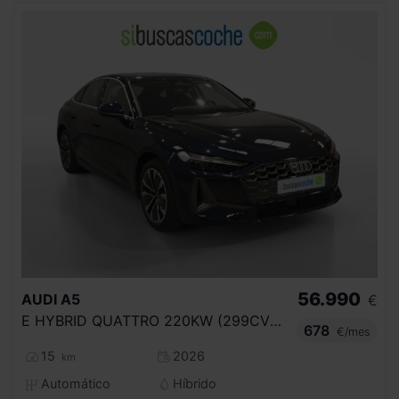
56.990
AUDI
A5
€
E HYBRID QUATTRO 220KW (299CV) ADVANCED
678
€/mes
15
2026
km
Automático
Híbrido