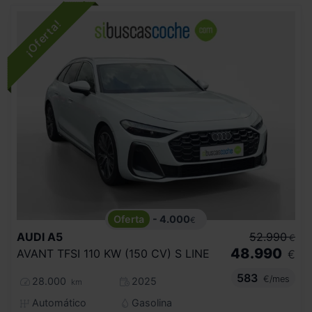
- 4.000
€
AUDI
A5
52.990
€
48.990
AVANT TFSI 110 KW (150 CV) S LINE
€
583
€/mes
28.000
2025
km
Automático
Gasolina