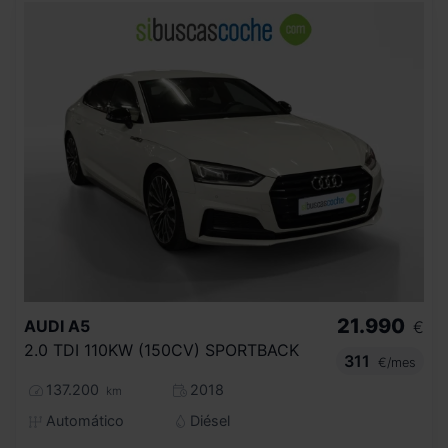
21.990
AUDI
A5
€
2.0 TDI 110KW (150CV) SPORTBACK
311
€/mes
137.200
2018
km
Automático
Diésel