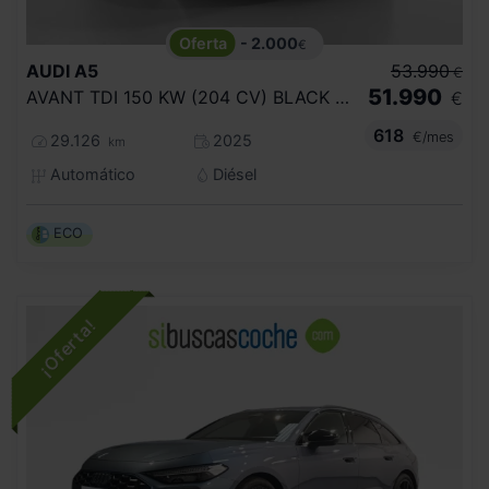
- 2.000
€
AUDI
A5
53.990
€
51.990
AVANT TDI 150 KW (204 CV) BLACK LINE
€
618
€/mes
29.126
2025
km
Automático
Diésel
ECO