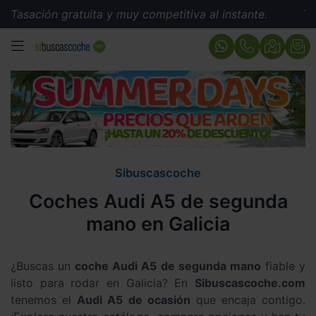
ón gratuita y muy competitiva al instante.
Tasación g
MENÚ
Sibuscascoche
Coches Audi A5 de segunda
mano en Galicia
¿Buscas un
coche Audi A5 de segunda mano
fiable y
listo para rodar en Galicia? En
Sibuscascoche.com
tenemos el
Audi A5 de ocasión
que encaja contigo.