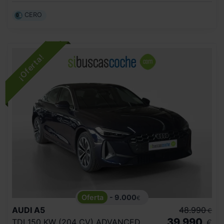
CERO
- 9.000
€
AUDI
A5
48.990
€
39.990
TDI 150 KW (204 CV) ADVANCED
€