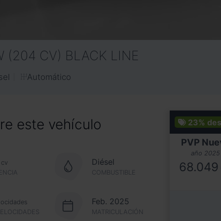
W (204 CV) BLACK LINE
Automático
sel
e este vehículo
23%
des
PVP Nue
año 2025
Diésel
cv
68.049
ENCIA
COMBUSTIBLE
Feb. 2025
locidades
VELOCIDADES
MATRICULACIÓN