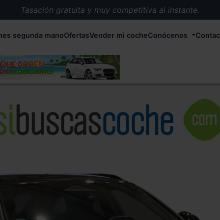
Tasación gratuita y muy competitiva al instante.
Entrega en 72 horas en cualquier punto de España.
hes segunda mano
Ofertas
Vender mi coche
Conócenos
Contac
Más de 1.000 coches en stock.
Más de 5.000 conductores satisfechos.
Buscamos el coche que tu quieras.
Nos ocupamos de todos los trámites.
Recogemos tu coche en cualquier parte de España.
Compramos tu coche. Pago inmediato.
Tasación gratuita y muy competitiva al instante.