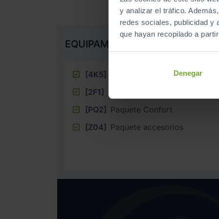
y analizar el tráfico. Ademá
redes sociales, publicidad y
que hayan recopilado a parti
EQUIPAMIENTO EXTRA
Denegar
[4K5]
Llave de confort sin SAFEL
[2F1]
Llave digital
[PQ2]
Paquete Confort
[Z04]
Paquete accesorios