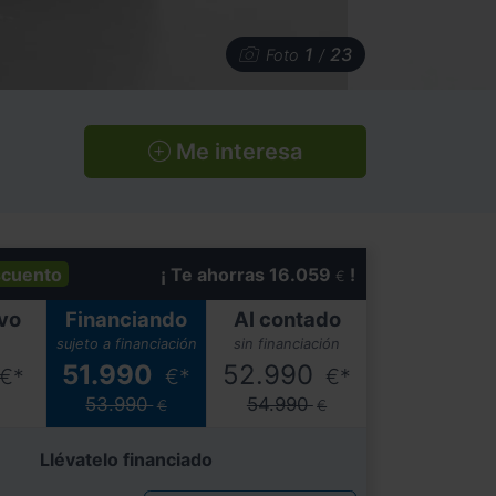
1
23
Foto
/
Me interesa
cuento
¡ Te ahorras 16.059
!
€
vo
Financiando
Al contado
sujeto a financiación
sin financiación
51.990
52.990
€*
€*
€*
53.990
54.990
€
€
Llévatelo financiado