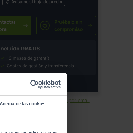
Avísame si baja de precio
ntactar
Pruébalo sin
ora
compromiso
Incluído
GRATIS
12 meses de garantía
Costes de gestión y transferencia
salvo error tipográfico.
ir ficha
Enviar por email
Acerca de las cookies
 funciones de redes sociales