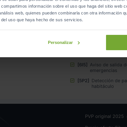
Equipamiento
de este vehículo
s, compartimos información sobre el uso que haga del sitio web 
 análisis web, quienes pueden combinarla con otra información q
r del uso que haya hecho de sus servicios.
Personalizar
OCK
[79H]
Aviso de cambio d
sistema de asistencia tra
asistencia de gi
[6I5]
Aviso de salida d
emergencias
[5P2]
Detección de pas
habitáculo
PVP original 2025