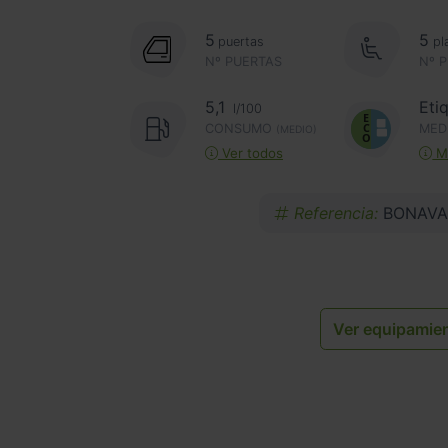
5
5
puertas
pl
Nº PUERTAS
Nº 
5,1
Eti
l/100
CONSUMO
MED
(MEDIO)
Ver todos
Má
Referencia:
BONAVA
Ver equipamie