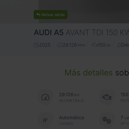
Volver atrás
AUDI
A5
AVANT TDI 150 K
2025
29.126
150
Dié
kms
cv
Más detalles
sobr
29.126
150
km
KILOMETRAJE
POT
Automático
7
ve
CAMBIO
Nº 