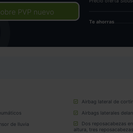
Precio oferta Sibu
obre PVP nuevo
Te ahorras
Airbag lateral de corti
neumáticos
Airbags laterales dela
Dos reposacabezas en asientos delanteros ajustables en
sor de lluvia
altura, tres reposacabezas