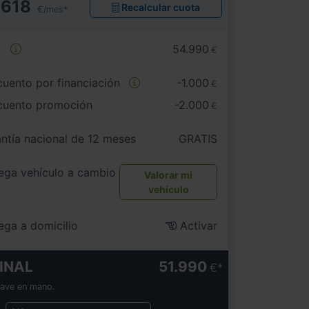
618
Recalcular cuota
€/mes*
e
54.990
€
uento por financiación
-1.000
€
cuento promoción
-2.000
€
ntía nacional de 12 meses
GRATIS
ega vehículo a cambio
Valorar mi
vehículo
ega a domicilio
Activar
INAL
51.990
€
lave en mano.