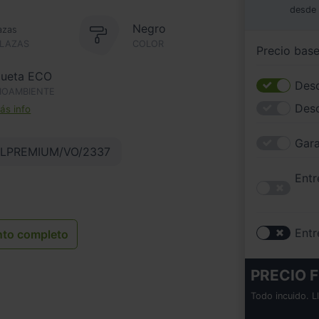
desde
Negro
azas
PLAZAS
COLOR
Precio bas
queta ECO
Desc
IOAMBIENTE
Des
s info
Gara
LPREMIUM/VO/2337
Entr
Entr
nto completo
PRECIO F
Todo incuido. L