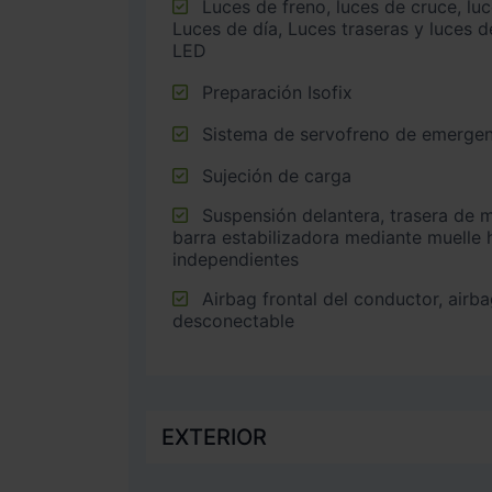
Luces de freno, luces de cruce, luces intermitentes laterales,
Luces de día, Luces traseras y luces d
LED
Preparación Isofix
Sistema de servofreno de emergen
Sujeción de carga
Suspensión delantera, trasera de multibrazo (multi-link) con
barra estabilizadora mediante muelle 
independientes
Airbag frontal del conductor, airbag frontal del acompañante
desconectable
EXTERIOR