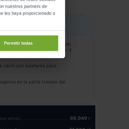
con nuestros partners de
ue les haya proporcionado o
Permitir todas
e carril y aviso de pel. al bajar,
. para el tráfico transv. y
ro trasero
e carril con asistente para
ajeros en la parte trasera del
68.049
(con extras)
€