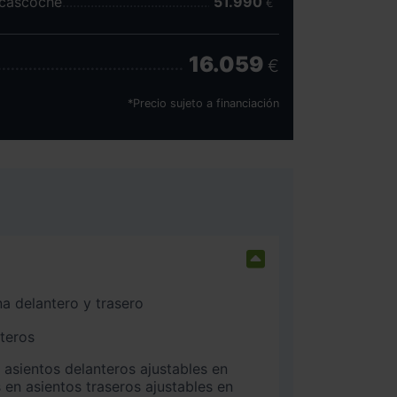
scascoche
51.990
€
16.059
€
*Precio sujeto a financiación
na delantero y trasero
nteros
 en asientos traseros ajustables en