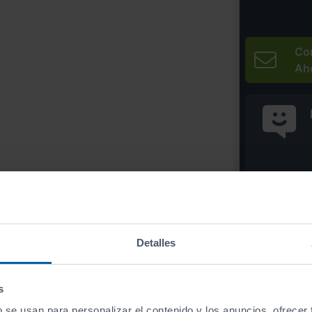
Co
Ah
* Precio válido 
Imprim
Detalles
s
b se usan para personalizar el contenido y los anuncios, ofrecer