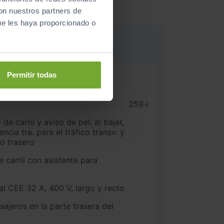
con nuestros partners de
ue les haya proporcionado o
Permitir todas
deportivo S
 interior en óptica de
259
€
e carril y aviso de pel. al bajar,
. para el tráfico transv. y
ro trasero
e carril con asistente para
al CEE 32 A, 400 V, largo y recto
ajeros en la parte trasera del