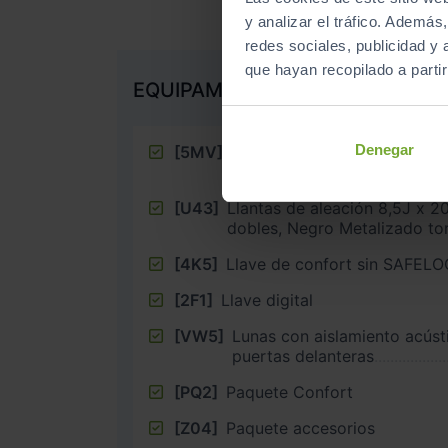
y analizar el tráfico. Ademá
redes sociales, publicidad y
que hayan recopilado a parti
EQUIPAMIENTO EXTRA
Denegar
[5MV]
Inserciones decorativas en a
con grabado lineal Antracita
[U43]
Llantas de aleación 8,5J x 2
dobles, Negro Metalizado tor
[4K5]
Llave de confort sin SAFEL
[2F1]
Llave digital
[VW5]
Lunas con aislamiento acúst
puertas delanteras
[PQ2]
Paquete Confort
[Z04]
Paquete accesorios