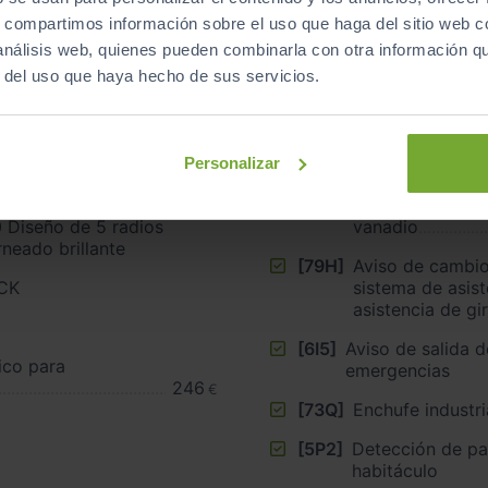
Equipamiento
de este vehículo
s, compartimos información sobre el uso que haga del sitio web 
 análisis web, quienes pueden combinarla con otra información q
r del uso que haya hecho de sus servicios.
Personalizar
luminio mate cepillado
[1BE]
Tren de rodaje 
[QJ3]
Aplicaciones del
0 Diseño de 5 radios
vanadio
neado brillante
[79H]
Aviso de cambio d
OCK
sistema de asistencia tra
asistencia de gi
[6I5]
Aviso de salida d
ico para
emergencias
246
€
[73Q]
Enchufe industri
[5P2]
Detección de pas
habitáculo