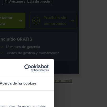
Avísame si baja de precio
ntactar
Pruébalo sin
ora
compromiso
Incluído
GRATIS
12 meses de garantía
Costes de gestión y transferencia
salvo error tipográfico.
ir ficha
Enviar por email
Acerca de las cookies
 funciones de redes sociales