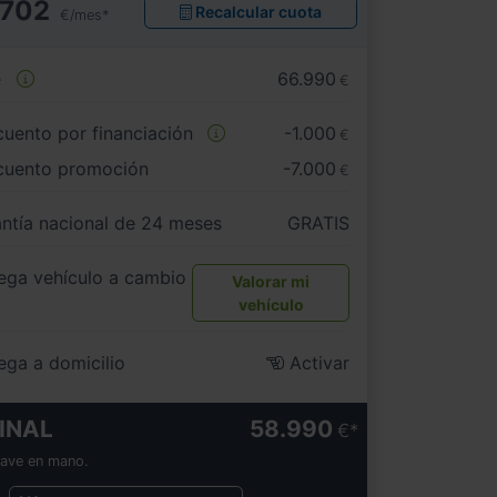
702
Recalcular cuota
€/mes*
e
66.990
€
uento por financiación
-1.000
€
cuento promoción
-7.000
€
ntía nacional de 24 meses
GRATIS
ega vehículo a cambio
Valorar mi
vehículo
ega a domicilio
Activar
INAL
58.990
€
lave en mano.