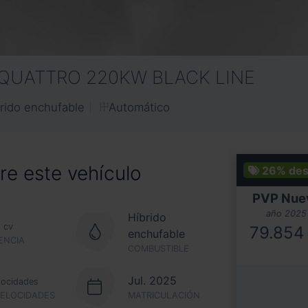
 QUATTRO 220KW BLACK LINE
Automático
rido enchufable
e este vehículo
26%
des
PVP Nue
año 2025
Híbrido
9
cv
79.854
enchufable
ENCIA
COMBUSTIBLE
Jul. 2025
locidades
VELOCIDADES
MATRICULACIÓN