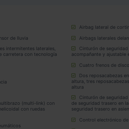
Airbag lateral de corti
sor de lluvia
Airbags laterales dela
Cinturón de seguridad delantero en asiento conductor,
e carretera con tecnología
acompañante y ajustable e
Cuatro frenos de disco
Dos reposacabezas en asientos delanteros ajustables en
altura, tres reposacabezas
cia
altura
Cinturón de seguridad trasero en lado conductor, cinturón
de seguridad trasero en l
helicoidal con ruedas
seguridad trasero en asie
Control electrónico de
neumáticos