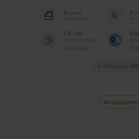
5
5
puertas
pl
Nº PUERTAS
Nº 
2,6
Eti
l/100
CONSUMO
MED
(MEDIO)
Ver todos
Má
Referencia:
AR
Ver equipamie