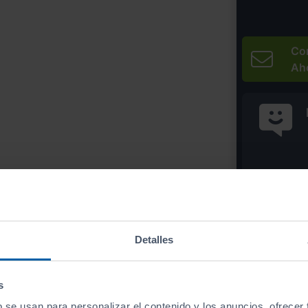
Co
Ah
* Precio válido 
Imprim
Detalles
s
b se usan para personalizar el contenido y los anuncios, ofrecer