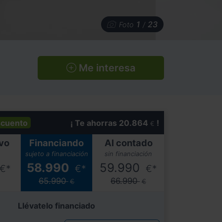
1
23
Foto
/
Me interesa
cuento
¡ Te ahorras 20.864
!
€
vo
Financiando
Al contado
sujeto a financiación
sin financiación
58.990
59.990
€*
€*
€*
65.990
66.990
€
€
Llévatelo financiado