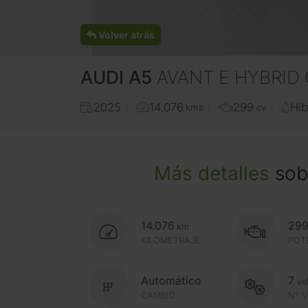
Volver atrás
AUDI
A5
AVANT E HYBRID
2025
14.076
299
Híb
kms
cv
Más detalles
sobr
14.076
29
km
KILOMETRAJE
POT
Automático
7
ve
CAMBIO
Nº 