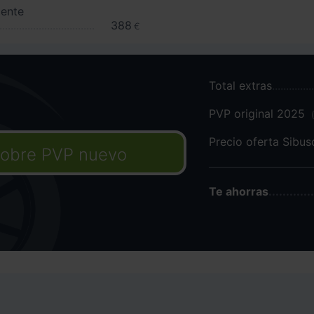
iente
388
€
Total extras
PVP original 2025
Precio oferta Sibu
obre PVP nuevo
Te ahorras