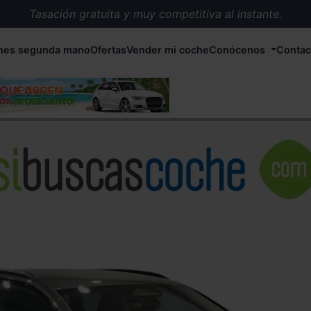
Tasación gratuita y muy competitiva al instante.
Entrega en 72 horas en cualquier punto de España.
hes segunda mano
Ofertas
Vender mi coche
Conócenos
Contac
Más de 1.000 coches en stock.
Más de 5.000 conductores satisfechos.
Buscamos el coche que tu quieras.
Nos ocupamos de todos los trámites.
Recogemos tu coche en cualquier parte de España.
Compramos tu coche. Pago inmediato.
Tasación gratuita y muy competitiva al instante.