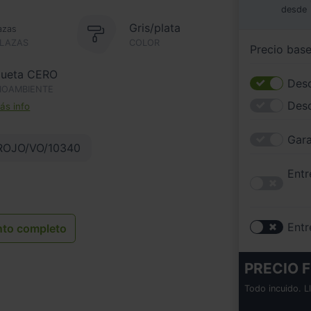
desde
Gris/plata
azas
PLAZAS
COLOR
Precio bas
queta CERO
Desc
IOAMBIENTE
Des
s info
Gara
ROJO/VO/10340
Entr
Entr
nto completo
PRECIO F
Todo incuido. L