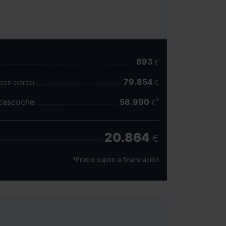
893
€
79.854
(con extras)
€
scascoche
58.990
€
20.864
€
*Precio sujeto a financiación