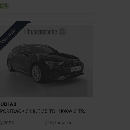
C
UDI
A3
SPORTBACK S LINE 35 TDI 110KW S TRONIC
2025
Automático