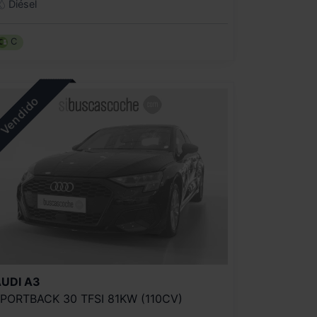
Diésel
C
UDI
A3
PORTBACK 30 TFSI 81KW (110CV)