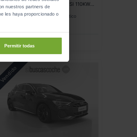
SPORTBACK ADVANCED 35 TFSI 110KW (150CV)
con nuestros partners de
ue les haya proporcionado o
2023
Automático
Gasolina
ECO
Permitir todas