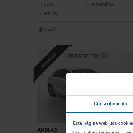
2025
Automático
Híbrido
CERO
Consentimiento
Esta página web usa cookie
AUDI
A3
Las cookies de este sitio we