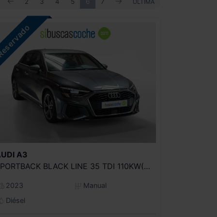
ANTERIOR
SIGUIENTE
RIMERA
2
3
4
5
6
7
ÚLTIMA
ÚLTIMA
UDI
A3
SPORTBACK BLACK LINE 35 TDI 110KW(150CV)
2023
Manual
Diésel