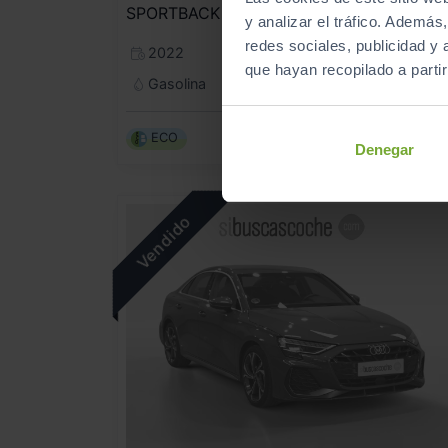
SPORTBACK ADVANCED 30 TFSI 81KW S TRONIC
y analizar el tráfico. Ademá
redes sociales, publicidad y
2022
Automático
que hayan recopilado a parti
Gasolina
ECO
Denegar