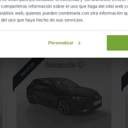
SPORTBACK S LINE 35 TFSI 110KW S TRONIC
s, compartimos información sobre el uso que haga del sitio web 
 análisis web, quienes pueden combinarla con otra información q
2025
Automático
r del uso que haya hecho de sus servicios.
Gasolina
ECO
Personalizar