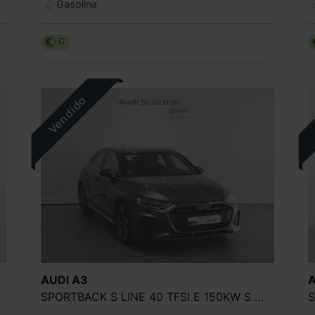
Gasolina
C
AUDI
A3
A
SPORTBACK S LINE 40 TFSI E 150KW S TRON
S