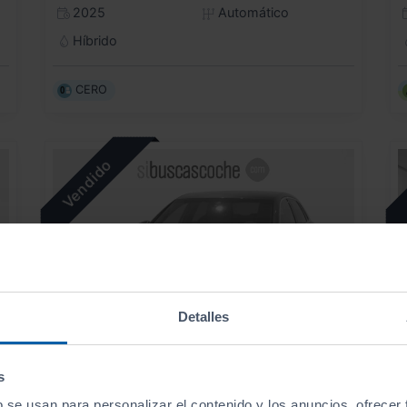
2025
Automático
Híbrido
CERO
Detalles
s
AUDI
A3
A
b se usan para personalizar el contenido y los anuncios, ofrecer