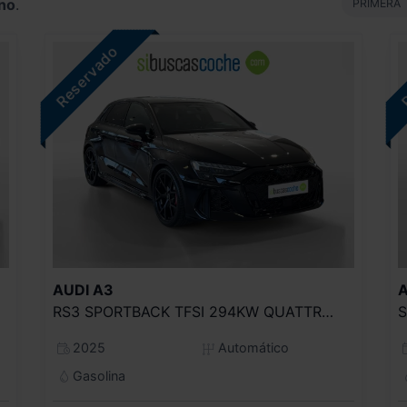
no
.
P
PRIMERA
AUDI
A3
A
RS3 SPORTBACK TFSI 294KW QUATTRO S TRON
2025
Automático
Gasolina