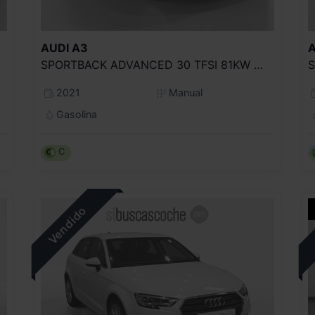
AUDI
A3
A
SPORTBACK ADVANCED 30 TFSI 81KW (110CV)
S
2021
Manual
Gasolina
C