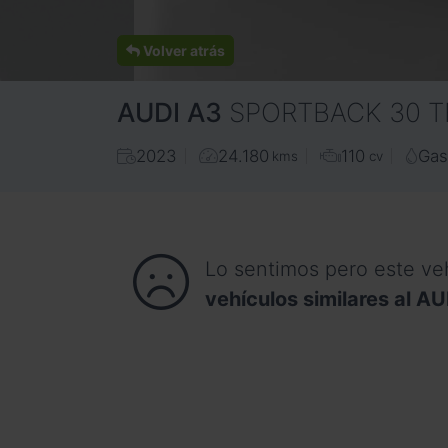
Volver atrás
AUDI
A3
SPORTBACK 30 TF
2023
24.180
110
Gas
kms
cv
Lo sentimos pero este ve
vehículos similares al A