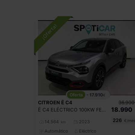
- 17.910
€
CITROEN
Ë C4
36.900
18.990
Ë C4 ELÉCTRICO 100KW FEEL PACK
226
€/me
14.564
2023
km
Automático
Eléctrico