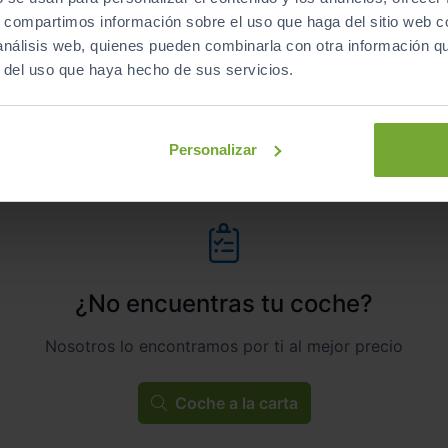
s, compartimos información sobre el uso que haga del sitio web 
Automático
Gasolina
 análisis web, quienes pueden combinarla con otra información q
r del uso que haya hecho de sus servicios.
C
Personalizar
¿No encuentras tu coche?
Nosotros lo encontramos por ti al mejor precio
Coche a la carta