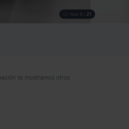
1
21
Foto
/
nuación te mostramos otros