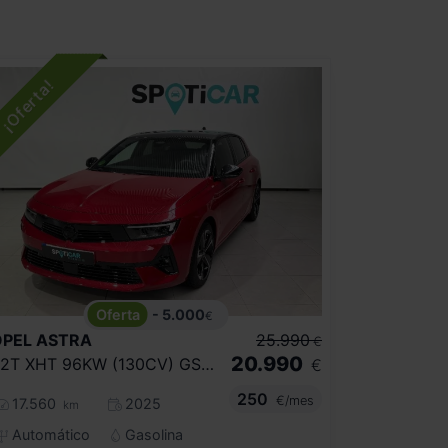
- 5.000
€
OPEL
ASTRA
25.990
€
20.990
1.2T XHT 96KW (130CV) GS AUTO
€
250
€/mes
17.560
2025
km
Automático
Gasolina