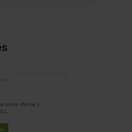
es
al sobre ofertas y
S.L.
en