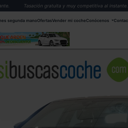
.
Tasación gratuita y muy competitiva al instante.
Entrega en 72 horas en cualquier punto de España.
hes segunda mano
Ofertas
Vender mi coche
Conócenos
Contac
Más de 1.000 coches en stock.
Más de 5.000 conductores satisfechos.
Buscamos el coche que tu quieras.
Nos ocupamos de todos los trámites.
Recogemos tu coche en cualquier parte de España.
Compramos tu coche. Pago inmediato.
Tasación gratuita y muy competitiva al instante.