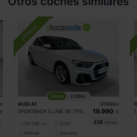
Otros coches similares
- 2.000
€
AUDI
A1
21.990
€
€
19.990
SPORTBACK S LINE 30 TFSI 85KW (116CV)
€
€
238
s
€/mes
55.296
2020
km
Manual
Gasolina