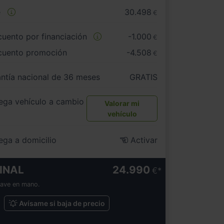
e
30.498
€
uento por financiación
-1.000
€
cuento promoción
-4.508
€
ntía nacional de 36 meses
GRATIS
ega vehículo a cambio
Valorar mi
vehículo
ega a domicilio
Activar
INAL
24.990
€
lave en mano.
Avísame si baja de precio