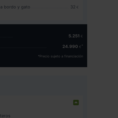
 a bordo y gato
32
€
5.251
€
24.990
€
*Precio sujeto a financiación
nteros