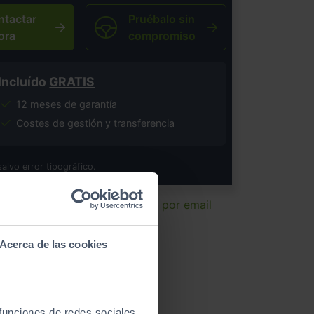
ntactar
Pruébalo sin
ora
compromiso
Incluído
GRATIS
12 meses de garantía
Costes de gestión y transferencia
salvo error tipográfico.
ir ficha
Enviar por email
Acerca de las cookies
 funciones de redes sociales