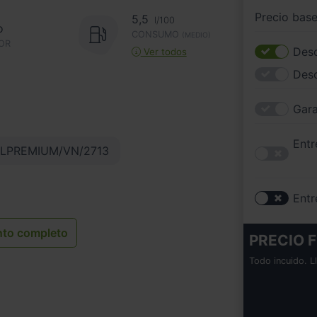
Precio bas
5,5
l/100
o
CONSUMO
(MEDIO)
OR
Desc
Ver todos
Des
Gara
Entr
LPREMIUM/VN/2713
Entr
nto completo
PRECIO F
Todo incuido. L