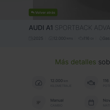
Volver atrás
AUDI
A1
SPORTBACK ADVAN
2025
12.000
116
Gas
kms
cv
Más detalles
sobr
12.000
116
km
KILOMETRAJE
POT
Manual
Nov
CAMBIO
MAT