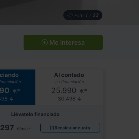
1
23
Foto
/
Me interesa
ciando
Al contado
financiación
sin financiación
990
25.990
€*
€*
498
30.498
€
€
Llévatelo financiado
297
Recalcular cuota
€/mes*