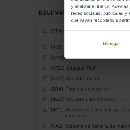
y analizar el tráfico. Ademá
EQUIPAMIENTO EXTRA
redes sociales, publicidad y
que hayan recopilado a parti
[CP4]
Llantas en diseño estrella de
7,5J x 17, neumáticos 215/45
Denegar
[4I3]
Llave de confort, sin SAFELO
[WZ3]
Paquete Comfort
[WZ2]
Paquete Tech
[WZ1]
Paquete Vision
[Z04]
Paquete accesorios
[3GD]
Paquete para maletero
[8G1]
Sistema de asistencia para lu
carretera
[KA2]
Sistema de cámara de march