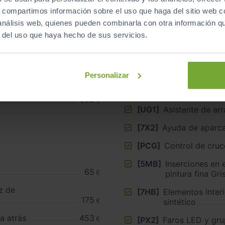
s, compartimos información sobre el uso que haga del sitio web 
 análisis web, quienes pueden combinarla con otra información q
r del uso que haya hecho de sus servicios.
 5 brazos,
[1XW]
Volante de cuer
 R17
712
multifunción pl
€
Personalizar
CK
505
[9AK]
Climatizador a
€
zonas
658
€
[UG1]
Asistente de ar
[7X2]
Ayuda de aparca
[PCG]
Control de cruc
[5MB]
Inserciones en 
65
€
pintura fina Gri
z de
[7HB]
Elementos inter
175
€
sintético
a atrás
453
€
[PX2]
Faros LED y gru