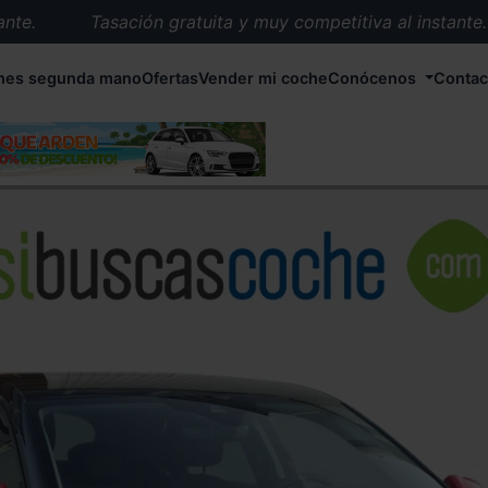
.
Tasación gratuita y muy competitiva al instante.
Entrega en 72 horas en cualquier punto de España.
hes segunda mano
Ofertas
Vender mi coche
Conócenos
Contac
Más de 1.000 coches en stock.
Más de 5.000 conductores satisfechos.
Buscamos el coche que tu quieras.
Nos ocupamos de todos los trámites.
Recogemos tu coche en cualquier parte de España.
Compramos tu coche. Pago inmediato.
Tasación gratuita y muy competitiva al instante.