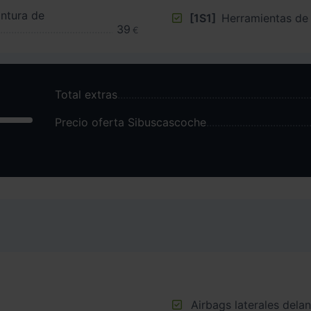
intura de
[1S1]
Herramientas de
39
€
Total extras
Precio oferta Sibuscascoche
Airbags laterales dela