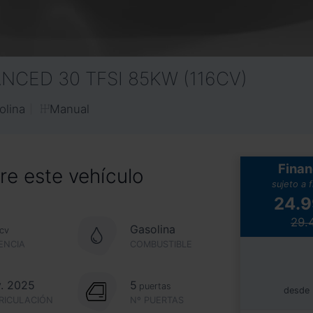
CED 30 TFSI 85KW (116CV)
Manual
olina
Finan
e este vehículo
sujeto a 
24.
29.
Gasolina
cv
ENCIA
COMBUSTIBLE
. 2025
5
puertas
desde
RICULACIÓN
Nº PUERTAS