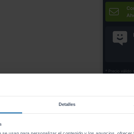
Co
Ah
* Precio válido 
Imprim
Detalles
Equipamiento
de este vehículo
s
b se usan para personalizar el contenido y los anuncios, ofrecer