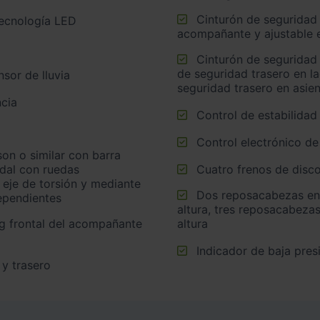
Cinturón de seguridad delantero en asiento conductor,
tecnología LED
acompañante y ajustable e
Cinturón de seguridad trasero en lado conductor, cinturón
de seguridad trasero en l
sor de lluvia
seguridad trasero en asie
cia
Control de estabilidad
Control electrónico de
idal con ruedas
Cuatro frenos de disco
 eje de torsión y mediante
Dos reposacabezas en asientos delanteros ajustables en
ependientes
altura, tres reposacabezas
altura
Indicador de baja pres
 y trasero