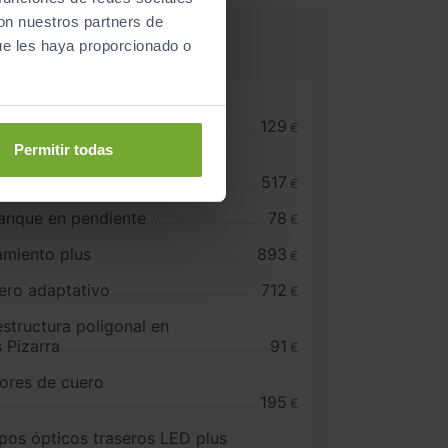
con nuestros partners de
ue les haya proporcionado o
o de 3 radios con
us
129
€
Permitir todas
utomático de comfort de 2
517
€
ranque en pendiente
78
€
miento plus
893
€
ero adaptativo
712
€
estructura poligonal en
s Pizarra
91
€
iores de cuero
195
€
pos ópticos traseros LED plus