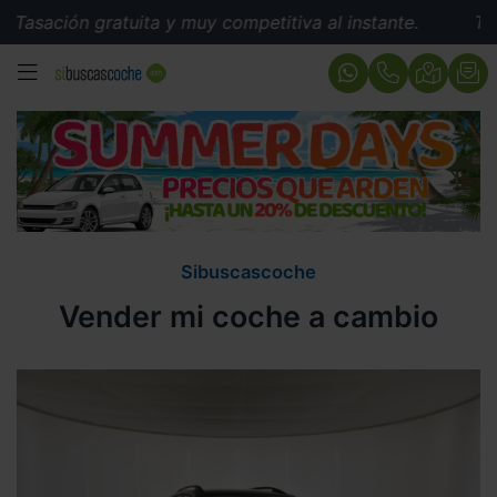
Tasación gratuita y muy competitiva al instante.
Tasa
MENÚ
Sibuscascoche
Vender mi coche a cambio