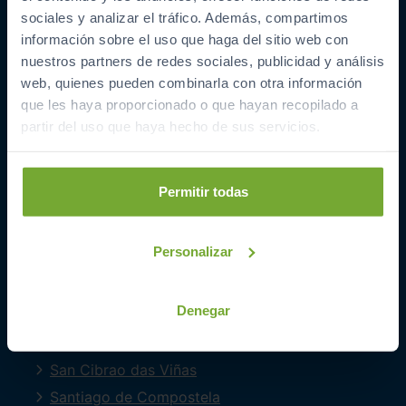
SIBUSCASBICI
sociales y analizar el tráfico. Además, compartimos
información sobre el uso que haga del sitio web con
COCHES POR LOCALIDAD
nuestros partners de redes sociales, publicidad y análisis
A Coruña
web, quienes pueden combinarla con otra información
Barreiros
que les haya proporcionado o que hayan recopilado a
partir del uso que haya hecho de sus servicios.
Ferrol
Lugo
Mourente
Permitir todas
O Milladoiro
Oleiros
Personalizar
Ourense
Perillo
Denegar
Pontevedra
Quintela Canedo
San Cibrao das Viñas
Santiago de Compostela