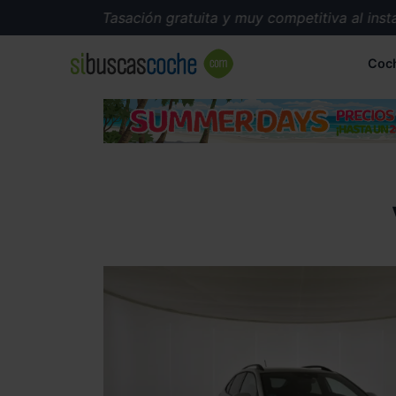
Tasación gratuita y muy competitiva al instan
Coc