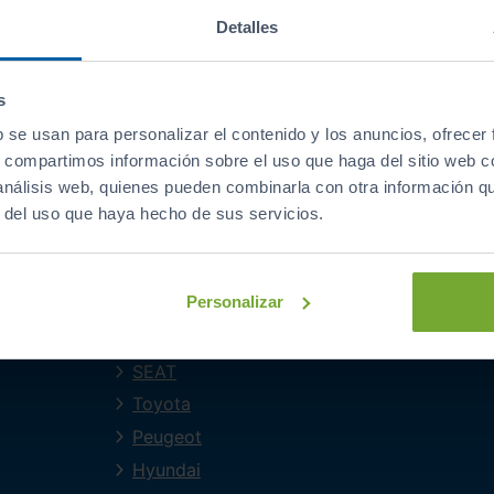
ofertas y prom
Detalles
s
b se usan para personalizar el contenido y los anuncios, ofrecer
s, compartimos información sobre el uso que haga del sitio web 
 análisis web, quienes pueden combinarla con otra información q
MARCAS PRINCIPALES
r del uso que haya hecho de sus servicios.
Audi
Volkswagen
Personalizar
Mercedes-Benz
BMW
SEAT
Toyota
Peugeot
Hyundai