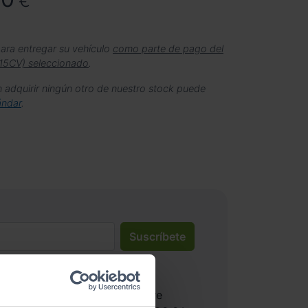
€
ara entregar su vehículo
como parte de pago del
15CV) seleccionado
.
n adquirir ningún otro de nuestro stock puede
ándar
.
Suscríbete
lítica de privacidad
.
bir información comercial sobre