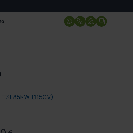
to
o
 TSI 85KW (115CV)
90