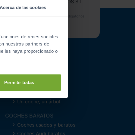
ociones de Automóviles PROVOS S.L.
Acerca de las cookies
 funciones de redes sociales
con nuestros partners de
ue les haya proporcionado o
SOBRE NOSOTROS
Quienes somos
Contacto
Permitir todas
Concesionarios
Noticias
Un coche, un árbol
COCHES BARATOS
Coches usados y baratos
Coches Audi baratos