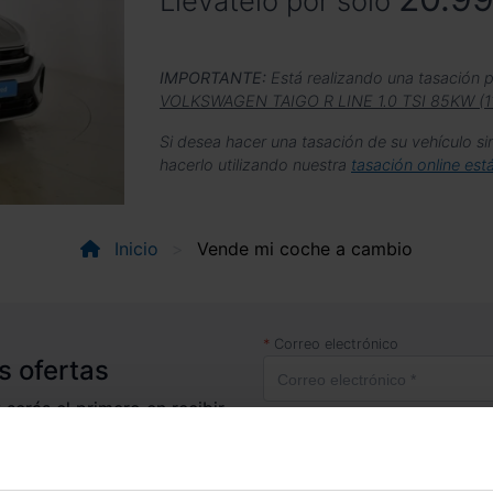
Llévatelo por sólo
IMPORTANTE:
Está realizando una tasación p
VOLKSWAGEN TAIGO R LINE 1.0 TSI 85KW (1
Si desea hacer una tasación de su vehículo si
hacerlo utilizando nuestra
tasación online est
Inicio
Vende mi coche a cambio
Correo electrónico
s ofertas
 serás el primero en recibir
s.
Acepto la
po
Acepto reci