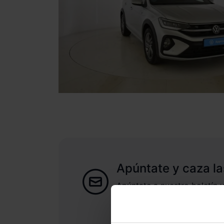
Apúntate y caza la
Apúntate a nuestro boletín y
las nuevas entradas y oferta