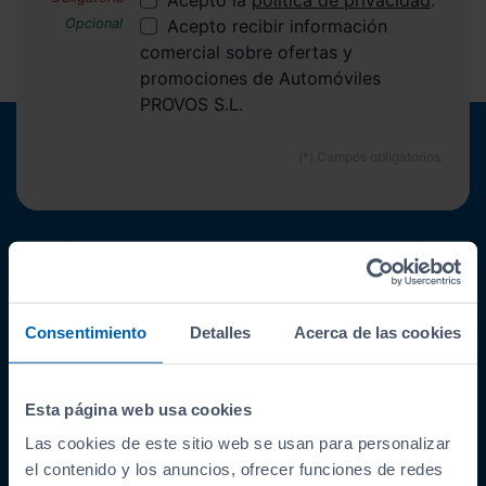
Acepto recibir información
comercial sobre ofertas y
promociones de Automóviles
PROVOS S.L.
ENLACES INTERESANTES
Coches de segunda mano
Consentimiento
Detalles
Acerca de las cookies
Coches Km 0
Ofertas del mes
Últimos coches
Esta página web usa cookies
Compramos tu coche
Las cookies de este sitio web se usan para personalizar
SIBUSCASBICI
el contenido y los anuncios, ofrecer funciones de redes