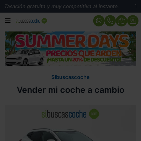
Tasación gratuita y muy competitiva al instante.
Tasa
MENÚ
Sibuscascoche
Vender mi coche a cambio