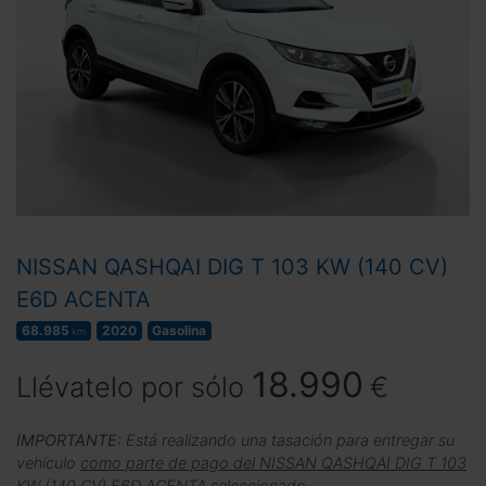
NISSAN QASHQAI DIG T 103 KW (140 CV)
E6D ACENTA
68.985
2020
Gasolina
km
18.990
Llévatelo por sólo
€
IMPORTANTE:
Está realizando una tasación para entregar su
vehículo
como parte de pago del NISSAN QASHQAI DIG T 103
KW (140 CV) E6D ACENTA seleccionado
.