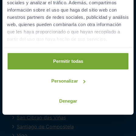
sociales y analizar el tráfico. Además, compartimos
COCHES POR LOCALIDAD
información sobre el uso que haga del sitio web con
nuestros partners de redes sociales, publicidad y análisis
A Coruña
web, quienes pueden combinarla con otra información
Barreiros
que les haya proporcionado o que hayan recopilado a
Ferrol
partir del uso que haya hecho de sus servicios.
Lugo
Mourente
Permitir todas
O Milladoiro
Oleiros
Personalizar
Ourense
Perillo
Pontevedra
Denegar
Quintela Canedo
San Cibrao das Viñas
Santiago de Compostela
Vigo