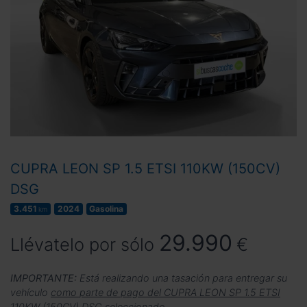
CUPRA LEON SP 1.5 ETSI 110KW (150CV)
DSG
3.451
2024
Gasolina
km
29.990
Llévatelo por sólo
€
IMPORTANTE:
Está realizando una tasación para entregar su
vehículo
como parte de pago del CUPRA LEON SP 1.5 ETSI
110KW (150CV) DSG seleccionado
.