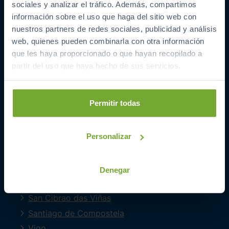
sociales y analizar el tráfico. Además, compartimos
COCHES POR LOCALIDAD
información sobre el uso que haga del sitio web con
nuestros partners de redes sociales, publicidad y análisis
A Coruña
web, quienes pueden combinarla con otra información
Barreiros
que les haya proporcionado o que hayan recopilado a
Ferrol
partir del uso que haya hecho de sus servicios.
Lugo
Mourente
Permitir todas
O Milladoiro
Oleiros
Personalizar
Ourense
Perillo
Pontevedra
Denegar
Quintela Canedo
San Cibrao das Viñas
Santiago de Compostela
Vigo