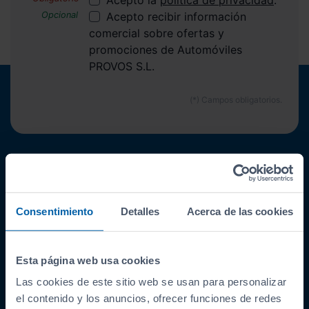
Acepto recibir información
comercial sobre ofertas y
promociones de Automóviles
PROVOS S.L.
ENLACES INTERESANTES
Coches de segunda mano
Consentimiento
Detalles
Acerca de las cookies
Coches Km 0
Ofertas del mes
Últimos coches
Esta página web usa cookies
Compramos tu coche
Las cookies de este sitio web se usan para personalizar
SIBUSCASBICI
el contenido y los anuncios, ofrecer funciones de redes