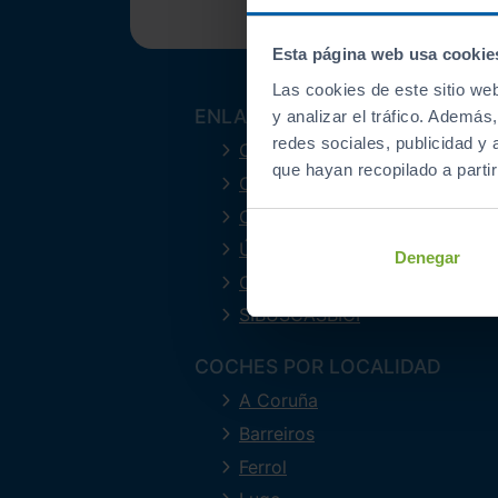
Esta página web usa cookie
Las cookies de este sitio we
ENLACES INTERESANTES
y analizar el tráfico. Ademá
redes sociales, publicidad y
Coches de segunda mano
que hayan recopilado a parti
Coches Km 0
Ofertas del mes
Últimos coches
Denegar
Compramos tu coche
SIBUSCASBICI
COCHES POR LOCALIDAD
A Coruña
Barreiros
Ferrol