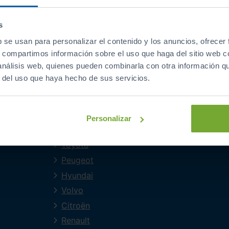
s
b se usan para personalizar el contenido y los anuncios, ofrecer
MARCAS PRINCIPALES
s, compartimos información sobre el uso que haga del sitio web 
 análisis web, quienes pueden combinarla con otra información q
Audi
r del uso que haya hecho de sus servicios.
Volkswagen
Mercedes-Benz
BMW
Personalizar
SEAT
Toyota
Peugeot
Hyundai
Volvo
Citroën
Renault