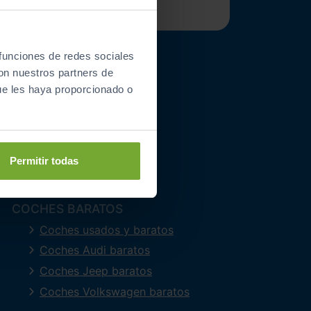
 funciones de redes sociales
SOBRE NOSOTROS
con nuestros partners de
ue les haya proporcionado o
Quienes somos
Contacto
Concesionarios
Noticias
Permitir todas
Un coche, un árbol
COCHES BARATOS
Coches usados y baratos
Coches Audi baratos
Coches Jeep baratos
Coches Volkswagen baratos