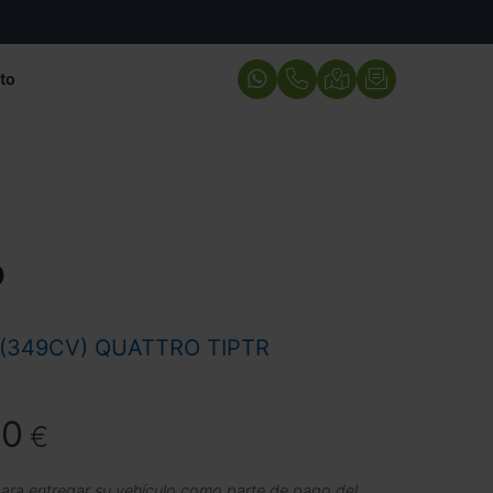
to
o
 (349CV) QUATTRO TIPTR
90
€
ara entregar su vehículo
como parte de pago del