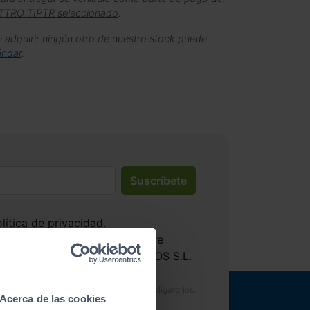
TTRO TIPTR seleccionado
.
n adquirir ningún otro de nuestro stock puede
ándar
.
Suscríbete
lítica de privacidad
.
bir información comercial sobre
ociones de Automóviles PROVOS S.L.
Acerca de las cookies