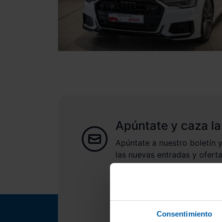
Apúntate y caza la
Apúntate a nuestro boletín y
las nuevas entradas y oferta
Consentimiento