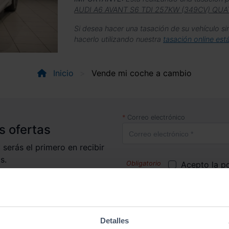
AUDI A6 AVANT S6 TDI 257KW (349CV) QUA
Si desea hacer una tasación de su vehículo si
hacerlo utilizando nuestra
tasación online est
Inicio
Vende mi coche a cambio
Correo electrónico
s ofertas
 serás el primero en recibir
s.
Acepto la
po
Acepto reci
ofertas y prom
Detalles