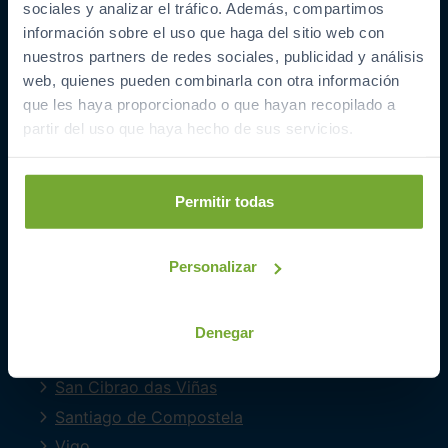
sociales y analizar el tráfico. Además, compartimos
COCHES POR LOCALIDAD
información sobre el uso que haga del sitio web con
nuestros partners de redes sociales, publicidad y análisis
A Coruña
web, quienes pueden combinarla con otra información
Barreiros
que les haya proporcionado o que hayan recopilado a
Ferrol
partir del uso que haya hecho de sus servicios.
Lugo
Mourente
Permitir todas
O Milladoiro
Oleiros
Personalizar
Ourense
Perillo
Pontevedra
Denegar
Quintela Canedo
San Cibrao das Viñas
Santiago de Compostela
Vigo