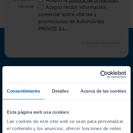
Acepto recibir información
comercial sobre ofertas y
promociones de Automóviles
PROVOS S.L.
ENLACES INTERESANTES
Coches de segunda mano
Consentimiento
Detalles
Acerca de las cookies
Coches Km 0
Ofertas del mes
Últimos coches
Esta página web usa cookies
Compramos tu coche
Las cookies de este sitio web se usan para personalizar
SIBUSCASBICI
el contenido y los anuncios, ofrecer funciones de redes