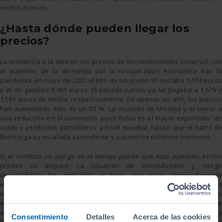
coches nuevos.
¿Hasta dónde pueden llegar los
precios?
La tendencia a la alza en los precios de los combustibles comenzó con
el aumento de la demanda por la recuperación económica tras la
pandemia. En mayo de 2021 el litro de sin plomo 95 costaba 1,074 euros
y el de gasóleo 0,981 euros. El pasado jueves ya se pagaba a 1,679 y
1,581 euros de media, respectivamente. En apenas un año, los precios
han aumentado más de un 50 %. La invasión de Ucrania y el temor a
una reducción en el suministro, pues Rusia es el mayor exportador de
crudo y productos petrolíferos a nivel mundial, hacen que el barril de
Brent siga su escalada ascendente y supere los máximos históricos.
Si el conflicto se alarga en el tiempo puede que este aumento en los
precios se dispare. La situación de incertidumbre y riesgo
desestabiliza los mercados y hace que sean tremendamente
especulativos. Algunos países, como Portugal o Francia, han iniciado
medidas como reducir los impuestos de la gasolina para frenar su
escalada. En las próximas semanas el gobierno español tendrá que
anunciar algún tipo de rebaja para que la situación no se vuelva
Consentimiento
Detalles
Acerca de las cookies
insostenible. El aumento de precios de los combustibles afecta tanto a