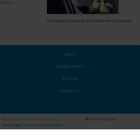
pueda, [...]
Consejos para evitar multas innecesarias
INICIO
QUIENES SOMOS
NOTICIAS
CONTACTO
Pérez Rumbao © 2014 - 2026 |
KAAVAN digital
Aviso legal
|
Política de privacidad