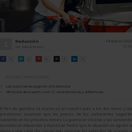
14 marzo 2022
Redacción
15:05
ver más artículos
FACEBOOK
TWITTER
PINTEREST
GOOGLE
LINKEDIN

0

0

0

0

0
Artículos relacionados
Las autovías de pago en año electoral
Vehículos de ocasión o km 0: características y diferencias
El litro de gasolina se acerca ya en nuestro país a los dos euros y las
previsiones anuncian que los precios de los carburantes seguirán
subiendo en los próximos meses. La guerra en Ucrania y las sanciones
económicas impuestas a Rusia han hecho que la situación se agrave a
diario y que cada día cueste más repostar los vehículos de ocasión o