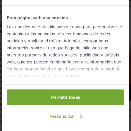
conductores de vehículos de ocasión como propietarios de coches
nuevos.
Esta página web usa cookies
¿Cómo podemos ahorrar en
Las cookies de este sitio web se usan para personalizar el
combustible?
contenido y los anuncios, ofrecer funciones de redes
sociales y analizar el tráfico. Además, compartimos
La mejor forma es
información sobre el uso que haga del sitio web con
utilizar menos
nuestro coche.
nuestros partners de redes sociales, publicidad y análisis
Puede ser un buen
web, quienes pueden combinarla con otra información que
momento para
les haya proporcionado o que hayan recopilado a partir del
potenciar el uso de
uso que haya hecho de sus servicios.
otro tipo de
vehículos menos
contaminantes y
aumentar también la
Permitir todas
utilización del
transporte público.
Sin embargo, millones de personas necesitan moverse en coche a
diario y por ello proponemos algunas medidas para ahorrar en
Personalizar
gasóleo y gasolina: