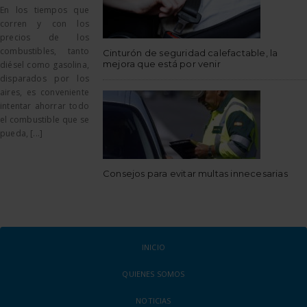
En los tiempos que
corren y con los
precios de los
combustibles, tanto
Cinturón de seguridad calefactable, la
mejora que está por venir
diésel como gasolina,
disparados por los
aires, es conveniente
intentar ahorrar todo
el combustible que se
pueda, [...]
Consejos para evitar multas innecesarias
INICIO
QUIENES SOMOS
NOTICIAS