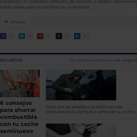
españolas. Si conduces vehículos de ocasión o coches seminuevos
estate atento para no perderte las novedades.
☰
Artículo
FACEBOOK
TWITTER
PINTEREST
GOOGLE
LINKEDIN

0

0

0

0

0
Actualidad
ver todos los artículos en esta categoría
6 consejos
Estas son las estafas o problemas más
para ahorrar
comunes en la compra o venta de tu coche
combustible
con tu coche
seminuevo