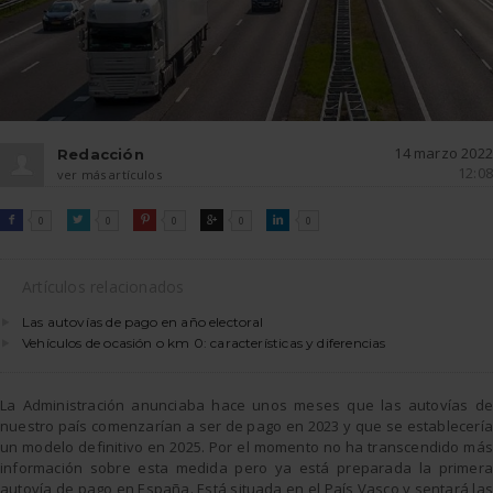
14 marzo 2022
Redacción
12:08
ver más artículos
FACEBOOK
TWITTER
PINTEREST
GOOGLE
LINKEDIN

0

0

0

0

0
Artículos relacionados
Las autovías de pago en año electoral
Vehículos de ocasión o km 0: características y diferencias
La Administración anunciaba hace unos meses que las autovías de
nuestro país comenzarían a ser de pago en 2023 y que se establecería
un modelo definitivo en 2025. Por el momento no ha transcendido más
información sobre esta medida pero ya está preparada la primera
autovía de pago en España. Está situada en el País Vasco y sentará las