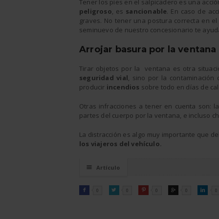
Tener los pies en el salpicadero es una acc
peligroso
, es
sancionable
. En caso de acc
graves. No tener una postura correcta en el
seminuevo de nuestro concesionario te ayud
Arrojar basura por la ventana
Tirar objetos por la ventana es otra situac
seguridad vial
, sino por la contaminación
producir
incendios
sobre todo en días de cal
Otras infracciones a tener en cuenta son: 
partes del cuerpo por la ventana, e incluso c
La distracción es algo muy importante que de
los viajeros del vehículo.
☰
Artículo
FACEBOOK
TWITTER
PINTEREST
GOOGLE
LINKEDI

0

0

0

0

0