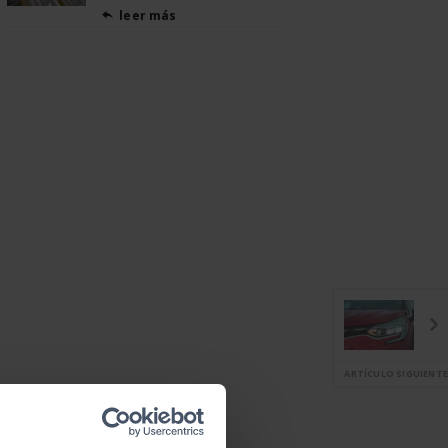
leer más

ARTÍCULO SIGUIENTE