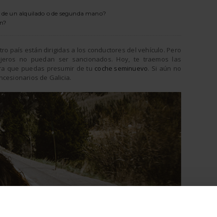
o de un alquilado o de segunda mano?
an?
ro país están dirigidas a los conductores del vehículo. Pero
jeros no puedan ser sancionados. Hoy, te traemos las
a que puedas presumir de tu
coche seminuevo
. Si aún no
ncesionarios de Galicia.