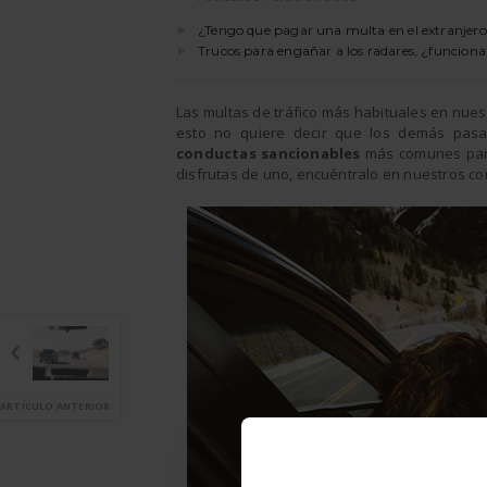
¿Tengo que pagar una multa en el extranjer
Trucos para engañar a los radares, ¿funcion
Las multas de tráfico más habituales en nuest
esto no quiere decir que los demás pasa
conductas sancionables
más comunes par
disfrutas de uno, encuéntralo en nuestros co
ARTÍCULO ANTERIOR