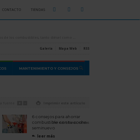
CONTACTO
TIENDAS
sparados por los aires, es conveniente intentar ahorrar todo el combustible que se pueda, [...]
Estas son las estafas o proble
Galería
Mapa Web
RSS
COS
MANTENIMIENTO Y CONSEJOS
+
-
a fuente

Imprimir este artículo
6 consejos para ahorrar
combustible con tu coche
Ver más últimas noticias
seminuevo
leer más
