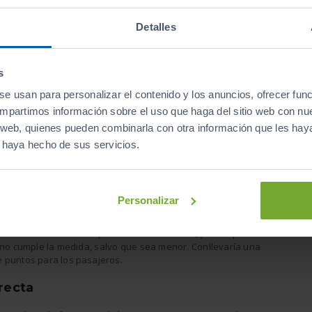
Detalles
s
se usan para personalizar el contenido y los anuncios, ofrecer fun
compartimos información sobre el uso que haga del sitio web con nu
uridad vial tanto de ellos mismos como la de los demás. El
al del conductor y por tanto a la conducción. Por ello,
is web, quienes pueden combinarla con otra información que les ha
e
la responsabilidad no solo sea de la persona que
e haya hecho de sus servicios.
ar a todo el mundo en una conducción responsable. Las
son las siguientes:
Personalizar
entes. Todo el mundo sabe que es obligatorio el uso del
ía suelen ser los acompañantes del vehículo, por lo que en
 no cumple la medida, salvo que sea menor. Conllevaría una
e puntos para los pasajeros.
rrecta