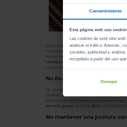
Consentimiento
Esta página web usa cookie
Las cookies de este sitio web 
analizar el tráfico. Además, 
Está en manos de todos los ocupantes la seg
comportamiento de los acompañantes afecta 
sociales, publicidad y anális
desde hace años la DGT ha decidido qu
recopilado a partir del uso qu
conduce.
El objetivo principal es implic
sanciones más comunes dirigidas al pasajero 
No llevar puesto el cinturón
Denegar
Se encuentra entre las sanciones más frecu
cinturón pero no todos lo cumplen. La mayor
este caso la multa sería para la persona que
sanción grave
de hasta
200 €,
sin perdida d
No mantener una postura co