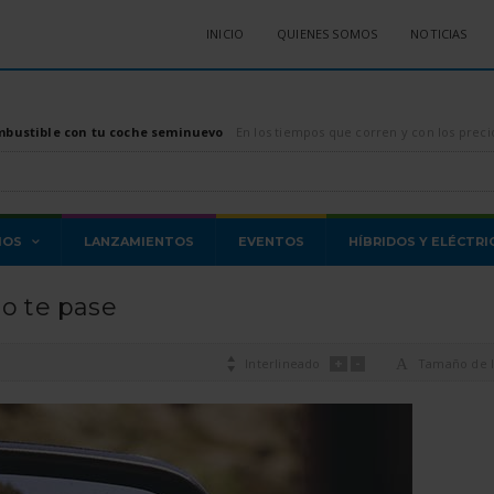
INICIO
QUIENES SOMOS
NOTICIAS
mbustible con tu coche seminuevo
En los tiempos que corren y con los precios de los combustibles, tanto diésel como gasolina, di
MOS
LANZAMIENTOS
EVENTOS
HÍBRIDOS Y ELÉCTRI
no te pase
+
-

Interlineado
A
Tamaño de l