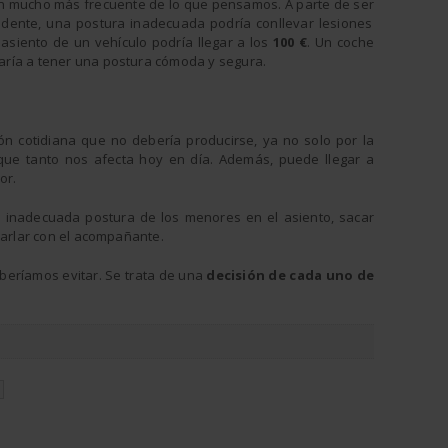
ión mucho más frecuente de lo que pensamos. A parte de ser
idente, una postura inadecuada podría conllevar lesiones
 asiento de un vehículo podría llegar a los
100 €
. Un coche
aría a tener una postura cómoda y segura.
ión cotidiana que no debería producirse, ya no solo por la
 que tanto nos afecta hoy en día. Además, puede llegar a
or.
la inadecuada postura de los menores en el asiento, sacar
harlar con el acompañante.
beríamos evitar. Se trata de una
decisión de cada uno de
N