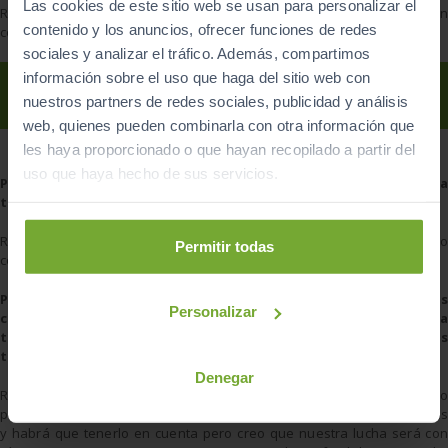
Las cookies de este sitio web se usan para personalizar el
R. La pérdida de potencia nos hace muy difícil la lucha con los
R5
; son
contenido y los anuncios, ofrecer funciones de redes
coches muy actuales y cada vez más evolucionados.
sociales y analizar el tráfico. Además, compartimos
información sobre el uso que haga del sitio web con
nuestros partners de redes sociales, publicidad y análisis
web, quienes pueden combinarla con otra información que
les haya proporcionado o que hayan recopilado a partir del
uso que haya hecho de sus servicios.
P. Finalmente los deseos de correr con Maxi Rally esta
temporada no se cumplieron, ¿por qué?
R. Mientras no vendamos el
Mitsubishi
, no podremos comprar otro
Permitir todas
coche, por lo tanto nuestra montura no variará hasta ese momento.
P.
Esta temporada también está siendo una de las más
Personalizar
competitivas, con Víctor Senra y Iago Caamaño. ¿Cómo valoras la
temporada que están haciendo tus rivales? ¿Qué expectativas
tienes para el resto de temporada?
Denegar
R. Víctor es un viejo rival, sé lo que corre y la calidad que tiene como
piloto. Para nada me esperaba menos de él. Iago mejora cada vez más
y habrá que tenerlo en cuenta pero creo que nuestra lucha será con