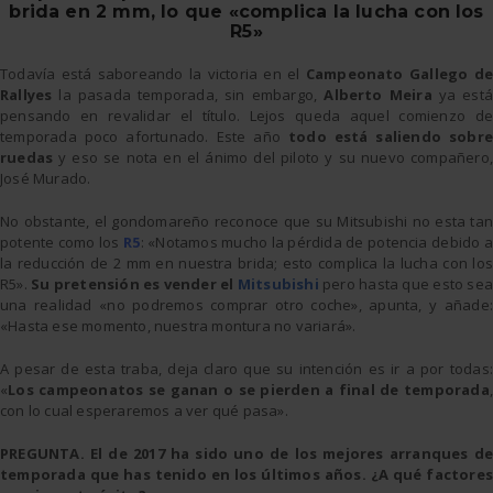
brida en 2 mm, lo que «complica la lucha con los
R5»
Todavía está saboreando la victoria en el
Campeonato Gallego de
Rallyes
la pasada temporada, sin embargo,
Alberto Meira
ya está
pensando en revalidar el título. Lejos queda aquel comienzo de
temporada poco afortunado. Este año
todo está saliendo sobre
ruedas
y eso se nota en el ánimo del piloto y su nuevo compañero,
José Murado.
No obstante, el gondomareño reconoce que su Mitsubishi no esta tan
potente como los
R5
: «Notamos mucho la pérdida de potencia debido a
la reducción de 2 mm en nuestra brida; esto complica la lucha con los
R5».
Su pretensión es vender el
Mitsubishi
pero hasta que esto sea
una realidad «no podremos comprar otro coche», apunta, y añade:
«Hasta ese momento, nuestra montura no variará».
A pesar de esta traba, deja claro que su intención es ir a por todas:
«
Los campeonatos se ganan o se pierden a final de temporada
,
con lo cual esperaremos a ver qué pasa».
PREGUNTA. El de 2017 ha sido uno de los mejores arranques de
temporada que has tenido en los últimos años. ¿A qué factores