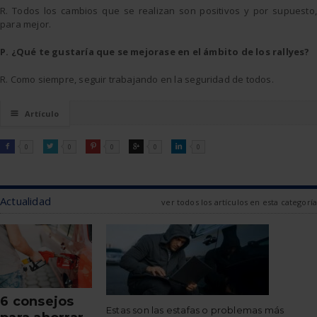
R. Todos los cambios que se realizan son positivos y por supuesto,
para mejor.
P. ¿Qué te gustaría que se mejorase en el ámbito de los rallyes?
R. Como siempre, seguir trabajando en la seguridad de todos.
☰
Artículo
FACEBOOK
TWITTER
PINTEREST
GOOGLE
LINKEDIN

0

0

0

0

0
Actualidad
ver todos los artículos en esta categoría
6 consejos
Estas son las estafas o problemas más