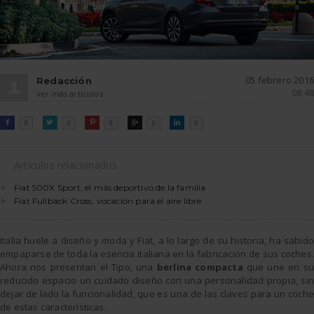
05 febrero 2016
Redacción
08:48
ver más artículos
FACEBOOK
TWITTER
PINTEREST
GOOGLE
LINKEDIN

0

0

0

0

0
Artículos relacionados
Fiat 500X Sport, el más deportivo de la familia
Fiat Fullback Cross, vocación para el aire libre
Italia huele a diseño y moda y Fiat, a lo largo de su historia, ha sabido
empaparse de toda la esencia italiana en la fabricación de sus coches.
Ahora nos presentan el Tipo, una
berlina compacta
que une en su
reducido espacio un cuidado diseño con una personalidad propia, sin
dejar de lado la funcionalidad, que es una de las claves para un coche
de estas características.