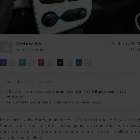
20 febrero 2014
Redacción
11:04
ver más artículos
FACEBOOK
TWITTER
PINTEREST
GOOGLE
LINKEDIN

0

0

0

0

0
Artículos relacionados
¿Estás utilizando un sistema de retención infantil adecuado en tu
vehículo?
Aumenta tu seguridad al volante en los viajes largos
Detectores, avisadores, inhibidores… ¡Es normal que te hagas un lío!
Somos conscientes de que, mucha gente no conoce las diferencias
entre unos y otros y por eso os contamos qué son y la legalidad o no
de cada uno de ellos.