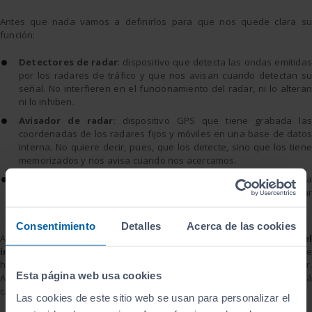
Antes que nada vamos a definirlos para que nos quede clara su
función:
Detectores de radar
: dispositivo que detecta las ondas emitidas
por los radares de tráfico y que nos avisan cuando detectan su
señal. No interfieren en el funcionamiento del radar, ni lo alteran
ni lo inhiben.
Avisador de radar
: dispositivo GPS que tiene grabada las
coordenadas de los radares fijos y móviles en una base de datos
interna. No quiere decir, pues, que los detecte, sino que los tiene
memorizados y nos avisa cuando nos acercamos.
Inhibidores de radar
: dispositivo que anula la acción del radar 
través de una señal que se superpone con la emitida por el radar
impidiéndole que midan y registren la velocidad del vehículo
Consentimiento
Detalles
Acerca de las cookies
A la vista de estas definiciones podemos apreciar claramente que
el
inhibidor de radar no es legal
. Por su uso se imponen multas de
hasta seis mil euros y la pérdida de seis puntos del carnet de conducir.
Esta página web usa cookies
Además de su uso, está prohibido también el montaje, que está
castigado con multas que van entre los tres mil y los veinte mil euros.
Las cookies de este sitio web se usan para personalizar el