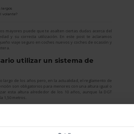
 largos
al volante?
iños mayores puede que te asalten ciertas dudas acerca del
ad y su correcta utilización. En este post te aclaramos
ueño viaje seguro en coches nuevos y coches de ocasión y
etera.
rio utilizar un sistema de
largo de los años pero, en la actualidad, el reglamento de
ención son obligatorios para menores con una altura igual o
anzar esta altura alrededor de los 10 años, aunque la DGT
da 1,50 metros.
fantil adecuada y por norma general estará ubicada en los
des en las que se podría circular con la silla en los asientos
seros.