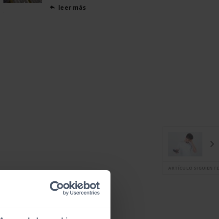
leer más

ARTÍCULO SIGUIENTE