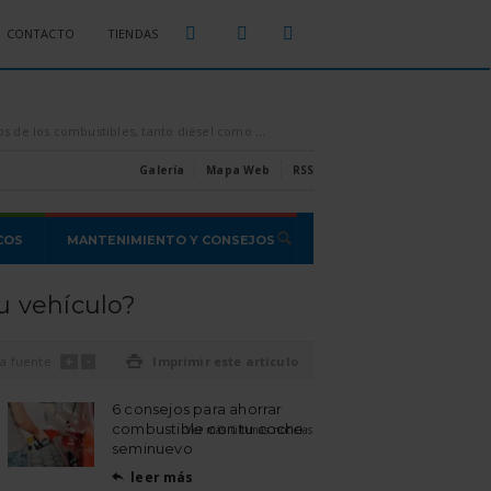
CONTACTO
TIENDAS
sparados por los aires, es conveniente intentar ahorrar todo el combustible que se pueda, [...]
Estas son las estafas o proble
Galería
Mapa Web
RSS
COS
MANTENIMIENTO Y CONSEJOS
u vehículo?
+
-
a fuente

Imprimir este artículo
6 consejos para ahorrar
combustible con tu coche
Ver más últimas noticias
seminuevo
leer más
