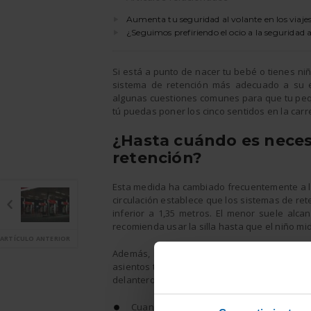
Aumenta tu seguridad al volante en los viajes
¿Seguimos prefiriendo el ocio a la seguridad 
Si está a punto de nacer tu bebé o tienes n
sistema de retención más adecuado a su ed
algunas cuestiones comunes para que tu peq
tú puedas poner los cinco sentidos en la carr
¿Hasta cuándo es necesa
retención?
Esta medida ha cambiado frecuentemente a lo 
circulación establece que los sistemas de ret
inferior a 1,35 metros. El menor suele alc
recomienda usar la silla hasta que el niño mi
ARTÍCULO ANTERIOR
Además, se tendrá que utilizar una silla in
asientos traseros. Solo existen tres posibilida
delanteros:
Cuando el vehículo no tenga asientos tra