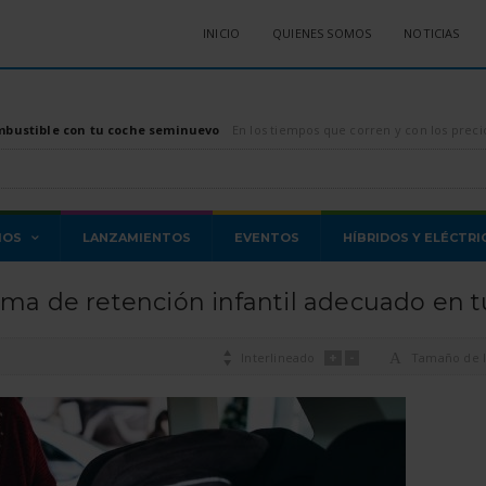
INICIO
QUIENES SOMOS
NOTICIAS
mbustible con tu coche seminuevo
En los tiempos que corren y con los precios de los combustibles, tanto diésel como gasolina, di
MOS
LANZAMIENTOS
EVENTOS
HÍBRIDOS Y ELÉCTRI
tema de retención infantil adecuado en t
+
-

Interlineado
A
Tamaño de l