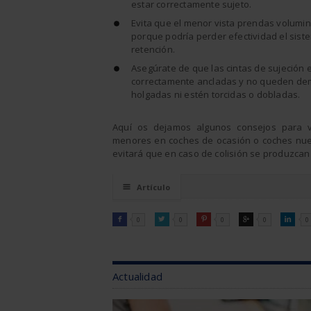
estar correctamente sujeto.
Evita que el menor vista prendas volumi
porque podría perder efectividad el sist
retención.
Asegúrate de que las cintas de sujeción 
correctamente ancladas y no queden d
holgadas ni estén torcidas o dobladas.
Aquí os dejamos algunos consejos para v
menores en coches de ocasión o coches nu
evitará que en caso de colisión se produzca
☰
Artículo
FACEBOOK
TWITTER
PINTEREST
GOOGLE
LINKEDI

0

0

0

0

0
Actualidad