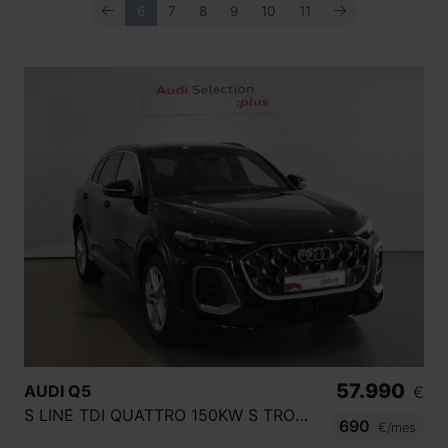
ANTERIOR
SIGUIENTE
6
7
8
9
10
11
57.990
AUDI
Q5
€
S LINE TDI QUATTRO 150KW S TRONIC
690
€/mes