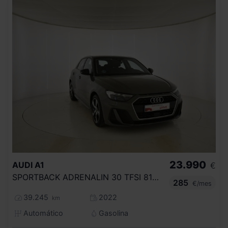
23.990
AUDI
A1
€
SPORTBACK ADRENALIN 30 TFSI 81KW S TRON
285
€/mes
39.245
2022
km
Automático
Gasolina