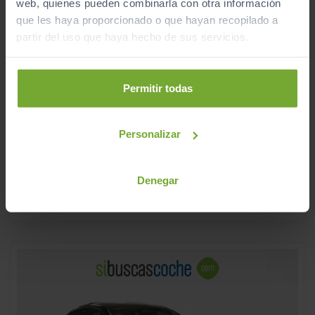
web, quienes pueden combinarla con otra información
que les haya proporcionado o que hayan recopilado a
partir del uso que haya hecho de sus servicios.
Permitir todas
23.990
AUDI
Q2
€
30 TFSI 81KW (110CV)
285
€/mes
Personalizar
50.456
2022
km
Manual
Gasolina
Denegar
C