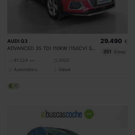
29.490
AUDI
Q3
€
ADVANCED 35 TDI 110KW (150CV) S TRONIC
351
€/mes
81.224
2020
km
Automático
Diésel
C