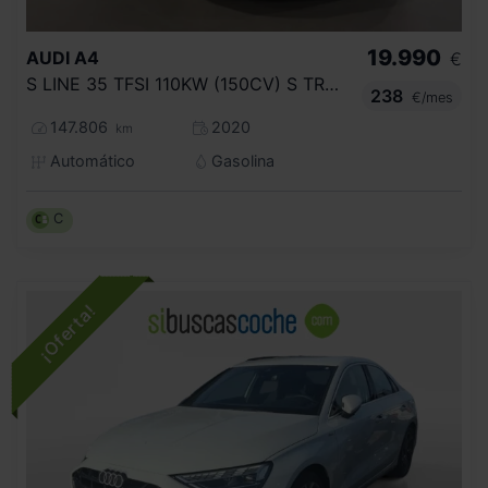
19.990
AUDI
A4
€
S LINE 35 TFSI 110KW (150CV) S TRONIC
238
€/mes
147.806
2020
km
Automático
Gasolina
C