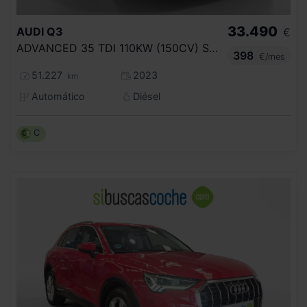
33.490
AUDI
Q3
€
ADVANCED 35 TDI 110KW (150CV) S TRONIC
398
€/mes
51.227
2023
km
Automático
Diésel
C