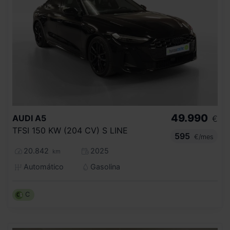
49.990
AUDI
A5
€
TFSI 150 KW (204 CV) S LINE
595
€/mes
20.842
2025
km
Automático
Gasolina
C