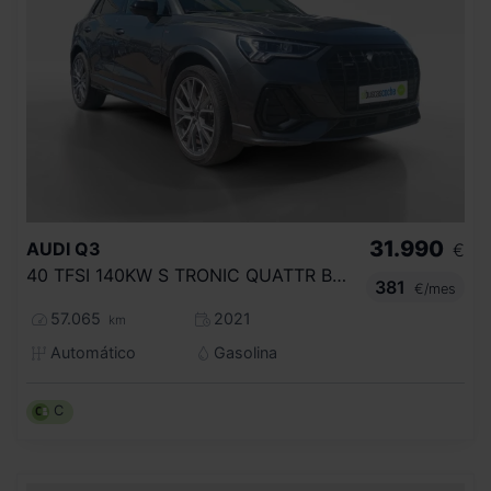
31.990
AUDI
Q3
€
40 TFSI 140KW S TRONIC QUATTR BLACK LINE
381
€/mes
57.065
2021
km
Automático
Gasolina
C