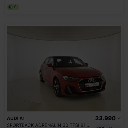
C
23.990
AUDI
A1
€
SPORTBACK ADRENALIN 30 TFSI 81KW S TRON