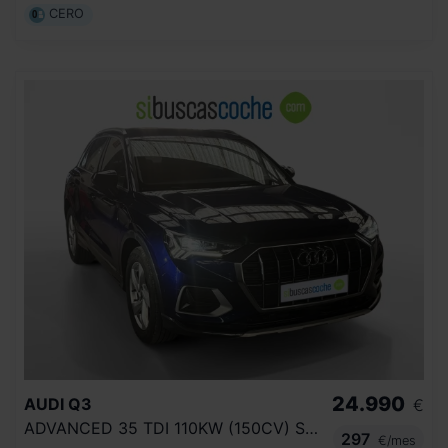
CERO
24.990
AUDI
Q3
€
ADVANCED 35 TDI 110KW (150CV) S TRONIC
297
€/mes