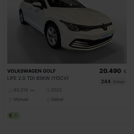
20.490
VOLKSWAGEN
GOLF
€
LIFE 2.0 TDI 85KW (115CV)
244
€/mes
93.219
2022
km
Manual
Diésel
C