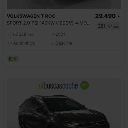
29.490
VOLKSWAGEN
T ROC
€
SPORT 2.0 TSI 140KW (190CV) 4 MOTION DSG
351
€/mes
67.528
2021
km
Automático
Gasolina
C