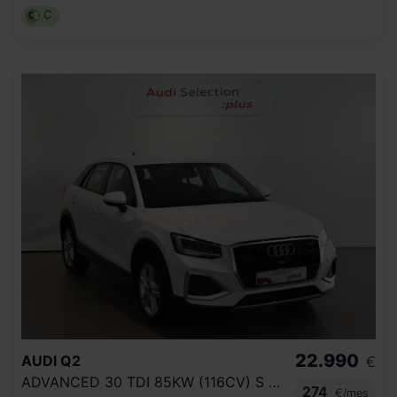
C
22.990
AUDI
Q2
€
ADVANCED 30 TDI 85KW (116CV) S TRONIC
274
€/mes