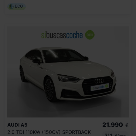
ECO
21.990
AUDI
A5
€
2.0 TDI 110KW (150CV) SPORTBACK
311
€/mes