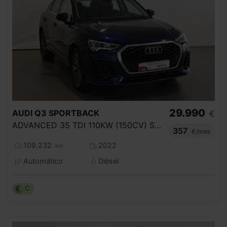
29.990
AUDI
Q3 SPORTBACK
€
ADVANCED 35 TDI 110KW (150CV) S TRONIC
357
€/mes
109.232
2022
km
Automático
Diésel
C