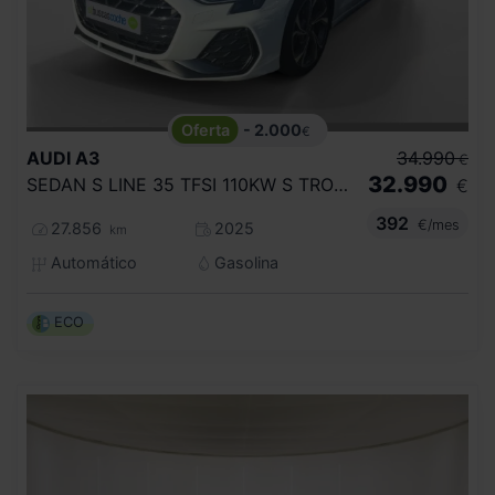
- 2.000
€
AUDI
A3
34.990
€
32.990
SEDAN S LINE 35 TFSI 110KW S TRONIC
€
392
€/mes
27.856
2025
km
Automático
Gasolina
ECO