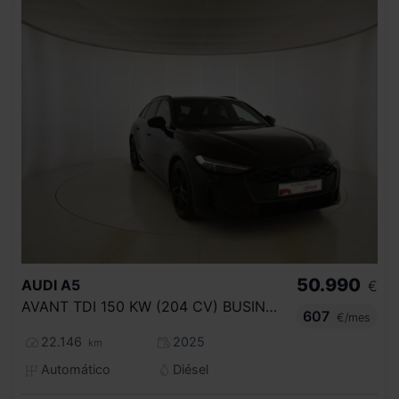
50.990
AUDI
A5
€
AVANT TDI 150 KW (204 CV) BUSINESS
607
€/mes
22.146
2025
km
Automático
Diésel