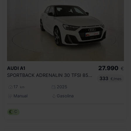
27.990
AUDI
A1
€
SPORTBACK ADRENALIN 30 TFSI 85KW (116CV)
333
€/mes
17
2025
km
Manual
Gasolina
C