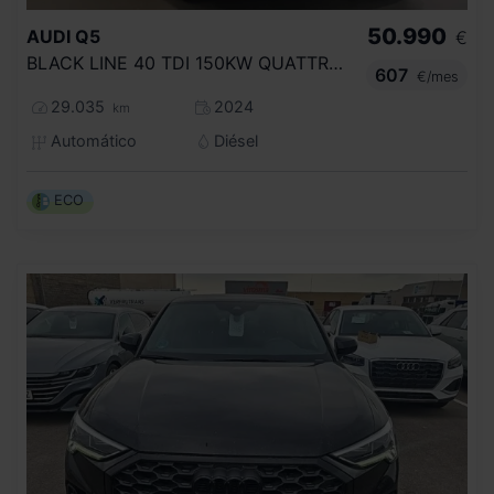
50.990
AUDI
Q5
€
BLACK LINE 40 TDI 150KW QUATTRO ULTRA
607
€/mes
29.035
2024
km
Automático
Diésel
ECO