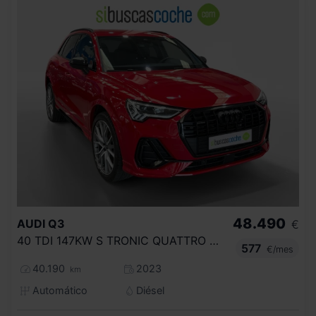
48.490
AUDI
Q3
€
40 TDI 147KW S TRONIC QUATTRO BLACK LINE
577
€/mes
40.190
2023
km
Automático
Diésel