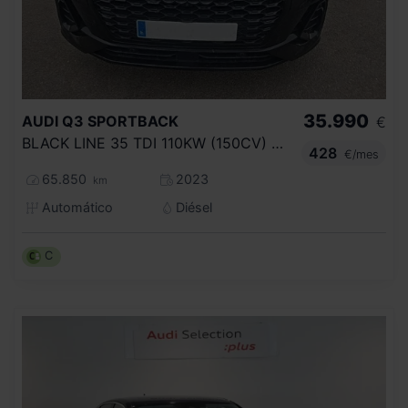
35.990
AUDI
Q3 SPORTBACK
€
BLACK LINE 35 TDI 110KW (150CV) S TRONIC
428
€/mes
65.850
2023
km
Automático
Diésel
C