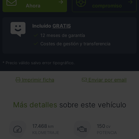
Ahora
compromiso
Incluído
GRATIS
12 meses de garantía
Costes de gestión y transferencia
* Precio válido salvo error tipográfico.
Imprimir ficha
Enviar por email
Más detalles
sobre este vehículo
17.468
150
km
cv
KILOMETRAJE
POTENCIA