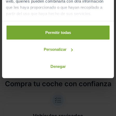
web, quienes pueden combinarla con otra información
¿Estás lejos o no puedes desplazarte?
que les haya proporcionado o que hayan recopilado a
Pruébalo en cualquiera de nuestras
partir del uso que haya hecho de sus servicios.
instalaciones (
Ver instalaciones
)
Te lo entregamos en tu casa, en cualquier
Permitir todas
punto de la península. Consulta a nuestros
comerciales.
Personalizar
Denegar
¿Por qué comprar en Sibuscascoche?
Compra tu coche con confianza
Vehículos revisados