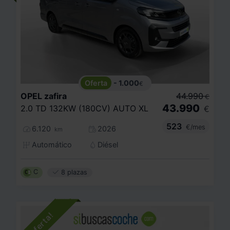
- 1.000
€
OPEL
zafira
44.990
€
43.990
2.0 TD 132KW (180CV) AUTO XL
€
523
€/mes
6.120
2026
km
Automático
Diésel
C
8 plazas