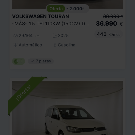
- 2.000
€
VOLKSWAGEN
TOURAN
38.990
€
36.990
··MÁS·· 1.5 TSI 110KW (150CV) DSG
€
440
€/mes
29.164
2025
km
Automático
Gasolina
C
7 plazas