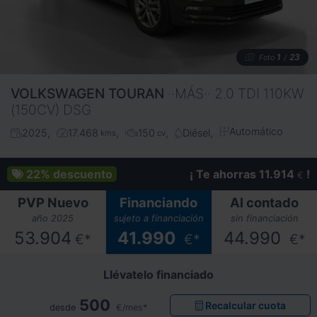
1
23
Foto
/
VOLKSWAGEN
TOURAN
··MÁS·· 2.0 TDI 110KW
(150CV) DSG
Automático
2025
17.468
150
Diésel
kms
cv
22%
descuento
¡ Te ahorras 11.914
!
€
PVP Nuevo
Financiando
Al contado
año 2025
sujeto a financiación
sin financiación
53.904
41.990
44.990
€*
€*
€*
Llévatelo financiado
500
Recalcular cuota
desde
€/mes*