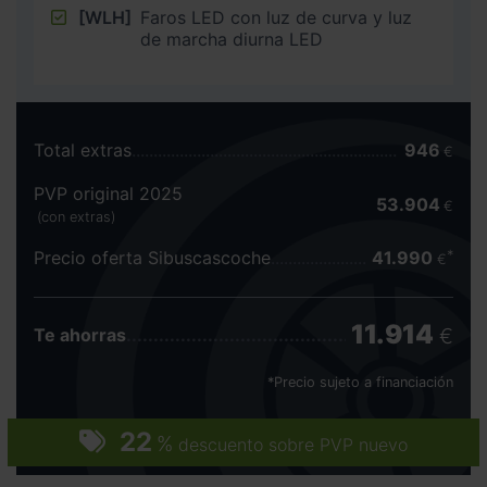
[WLH]
Faros LED con luz de curva y luz
de marcha diurna LED
Total extras
946
€
PVP original 2025
53.904
€
(con extras)
Precio oferta Sibuscascoche
41.990
€
11.914
€
Te ahorras
*Precio sujeto a financiación
22
%
descuento sobre PVP nuevo