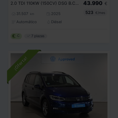
43.990
2.0 TDI 110KW (150CV) DSG B.CORTA
€
523
€/mes
31.507
2025
km
Automático
Diésel
C
7 plazas