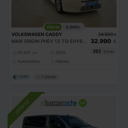
- 2.000
€
VOLKSWAGEN
CADDY
34.990
€
32.990
MAXI ORIGIN PHEV 1.5 TSI EHYBRID 85KW
€
392
€/mes
10.541
2025
km
Automático
Híbrido
CERO
7 plazas