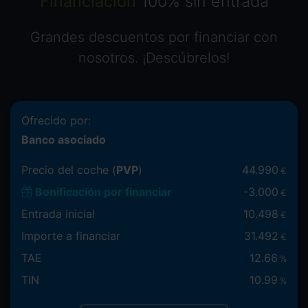
Financiación
100% sin entrada
Grandes descuentos por financiar con
nosotros. ¡Descúbrelos!
Ofrecido por:
Banco asociado
Precio del coche (
PVP
)
44.990
€
Bonificación por financiar
-
3.000
€
Entrada inicial
10.498
€
Importe a financiar
31.492
€
TAE
12.66
%
TIN
10.99
%