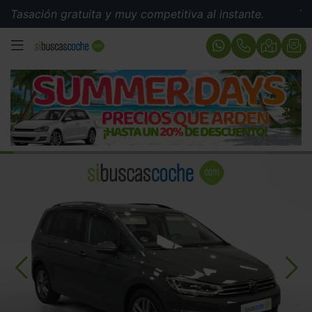
ación gratuita y muy competitiva al instante.
Tasació
MENÚ