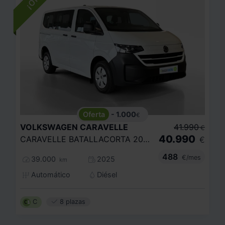
- 1.000
€
VOLKSWAGEN
CARAVELLE
41.990
€
40.990
CARAVELLE BATALLACORTA 20 TDI 150CV AUT
€
488
€/mes
39.000
2025
km
Automático
Diésel
C
8 plazas