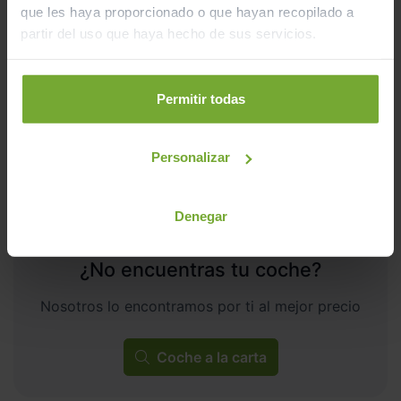
que les haya proporcionado o que hayan recopilado a
346
€/mes
13.500
2026
partir del uso que haya hecho de sus servicios.
km
Automático
Híbrido
Permitir todas
ECO
Personalizar
Denegar
¿No encuentras tu coche?
Nosotros lo encontramos por ti al mejor precio
Coche a la carta