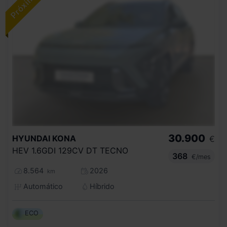
30.900
HYUNDAI
KONA
€
HEV 1.6GDI 129CV DT TECNO
368
€/mes
8.564
2026
km
Automático
Híbrido
ECO