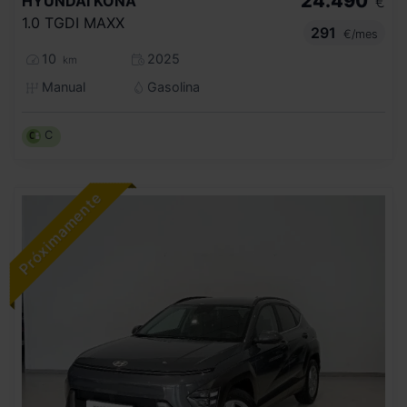
24.490
HYUNDAI
KONA
€
1.0 TGDI MAXX
291
€/mes
10
2025
km
Manual
Gasolina
C