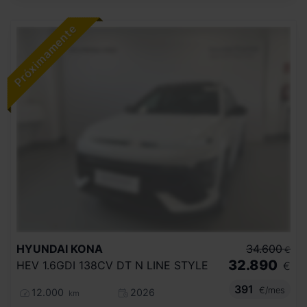
HYUNDAI
KONA
34.600
€
32.890
HEV 1.6GDI 138CV DT N LINE STYLE
€
391
€/mes
12.000
2026
km