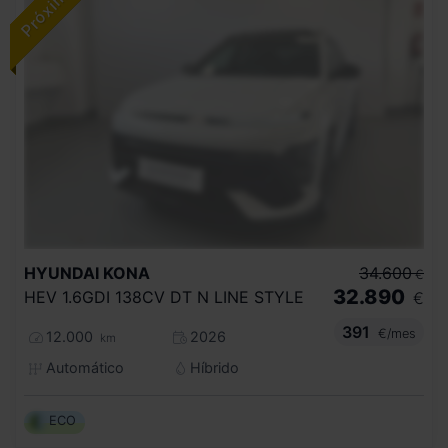
HYUNDAI
KONA
34.600
€
32.890
HEV 1.6GDI 138CV DT N LINE STYLE
€
391
€/mes
12.000
2026
km
Automático
Híbrido
ECO