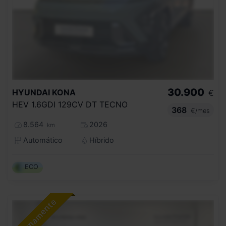
30.900
HYUNDAI
KONA
€
HEV 1.6GDI 129CV DT TECNO
368
€/mes
8.564
2026
km
Automático
Híbrido
ECO