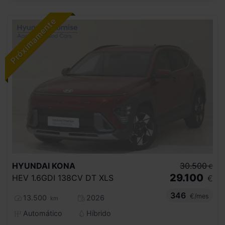
HYUNDAI
KONA
30.500
€
29.100
HEV 1.6GDI 138CV DT XLS
€
346
€/mes
13.500
2026
km
Automático
Híbrido