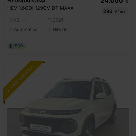
24.000
HYUNDAI
KONA
€
HEV 1.6GDI 129CV DT MAXX
286
€/mes
42
2025
km
Automático
Híbrido
ECO