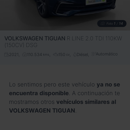
1
14
Foto
/
VOLKSWAGEN
TIGUAN
R LINE 2.0 TDI 110KW
(150CV) DSG
Automático
2021
110.534
150
Diésel
kms
cv
Lo sentimos pero este vehículo
ya no se
encuentra disponible
. A continuación te
mostramos otros
vehículos similares al
VOLKSWAGEN TIGUAN
.