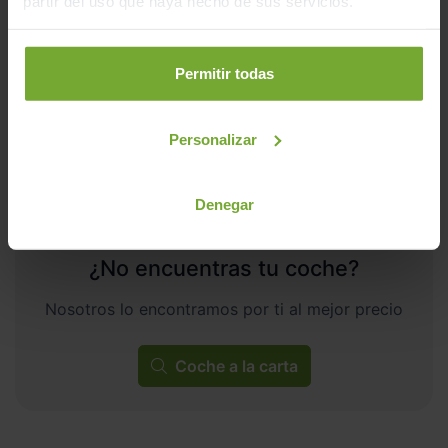
partir del uso que haya hecho de sus servicios.
8.565
2026
km
Automático
Híbrido
Permitir todas
ECO
Personalizar
Denegar
¿No encuentras tu coche?
Nosotros lo encontramos por ti al mejor precio
Coche a la carta