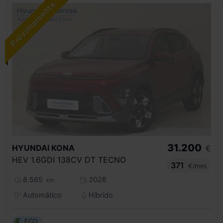
31.200
HYUNDAI
KONA
€
HEV 1.6GDI 138CV DT TECNO
371
€/mes
8.565
2026
km
Automático
Híbrido
ECO