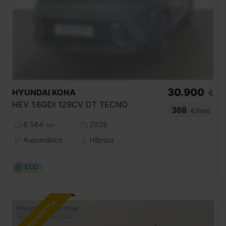
30.900
HYUNDAI
KONA
€
HEV 1.6GDI 129CV DT TECNO
368
€/mes
8.564
2026
km
Automático
Híbrido
ECO