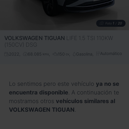
1
20
Foto
/
VOLKSWAGEN
TIGUAN
LIFE 1.5 TSI 110KW
(150CV) DSG
Automático
2022
68.085
150
Gasolina
kms
cv
Lo sentimos pero este vehículo
ya no se
encuentra disponible
. A continuación te
mostramos otros
vehículos similares al
VOLKSWAGEN TIGUAN
.