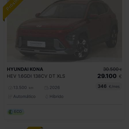
HYUNDAI
KONA
30.500
€
29.100
HEV 1.6GDI 138CV DT XLS
€
346
€/mes
13.500
2026
km
Automático
Híbrido
ECO