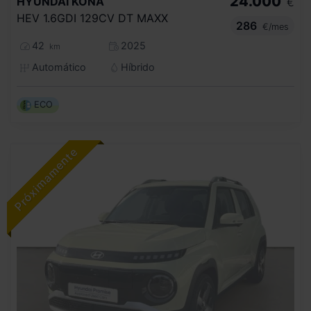
24.000
HYUNDAI
KONA
€
HEV 1.6GDI 129CV DT MAXX
286
€/mes
42
2025
km
Automático
Híbrido
ECO