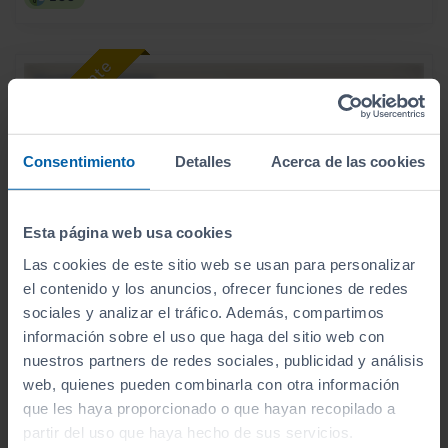
Consentimiento
Detalles
Acerca de las cookies
Esta página web usa cookies
Las cookies de este sitio web se usan para personalizar
el contenido y los anuncios, ofrecer funciones de redes
sociales y analizar el tráfico. Además, compartimos
información sobre el uso que haga del sitio web con
31.900
HYUNDAI
KONA
€
nuestros partners de redes sociales, publicidad y análisis
HEV 1.6GDI 138CV DT TECNO
web, quienes pueden combinarla con otra información
379
€/mes
que les haya proporcionado o que hayan recopilado a
8.565
2026
km
partir del uso que haya hecho de sus servicios.
Automático
Híbrido