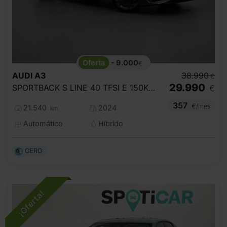
- 9.000
€
AUDI
A3
38.990
€
29.990
SPORTBACK S LINE 40 TFSI E 150KW S TRON
€
357
€/mes
21.540
2024
km
Automático
Híbrido
CERO