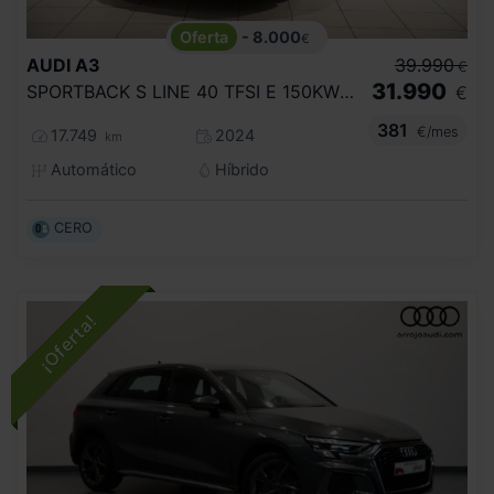
- 8.000
€
AUDI
A3
39.990
€
31.990
SPORTBACK S LINE 40 TFSI E 150KW S TRON
€
381
€/mes
17.749
2024
km
Automático
Híbrido
CERO