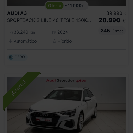
- 11.000
€
AUDI
A3
39.990
€
28.990
SPORTBACK S LINE 40 TFSI E 150KW S TRON
€
345
€/mes
33.240
2024
km
Automático
Híbrido
CERO