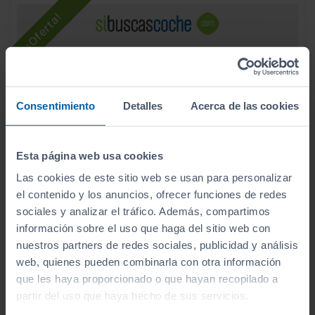
Consentimiento
Detalles
Acerca de las cookies
Esta página web usa cookies
Las cookies de este sitio web se usan para personalizar
el contenido y los anuncios, ofrecer funciones de redes
sociales y analizar el tráfico. Además, compartimos
- 5.510
€
información sobre el uso que haga del sitio web con
OPEL
ASTRA PHEV
30.500
€
nuestros partners de redes sociales, publicidad y análisis
24.990
1.6T HYBRID 132KW (180CV) ELEGANCE AUTO
€
web, quienes pueden combinarla con otra información
297
€/mes
6.750
2025
km
que les haya proporcionado o que hayan recopilado a
partir del uso que haya hecho de sus servicios.
Automático
Híbrido