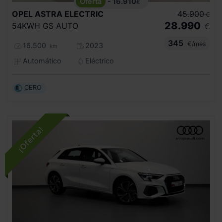
- 16.910
€
OPEL
ASTRA ELECTRIC
45.900
€
28.990
54KWH GS AUTO
€
345
€/mes
16.500
2023
km
Automático
Eléctrico
CERO