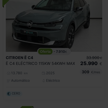
- 7.910
€
CITROEN
Ë C4
33.900
€
25.990
Ë C4 ELÉCTRICO 115KW 54KWH MAX
€
309
€/mes
13.780
2025
km
Automático
Eléctrico
CERO