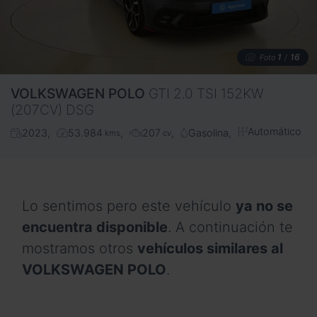
1
16
Foto
/
VOLKSWAGEN
POLO
GTI 2.0 TSI 152KW
(207CV) DSG
Automático
2023
53.984
207
Gasolina
kms
cv
Lo sentimos pero este vehículo
ya no se
encuentra disponible
. A continuación te
mostramos otros
vehículos similares al
VOLKSWAGEN POLO
.