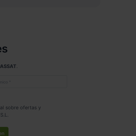
es
ASSAT
.
al sobre ofertas y
S.L.
en