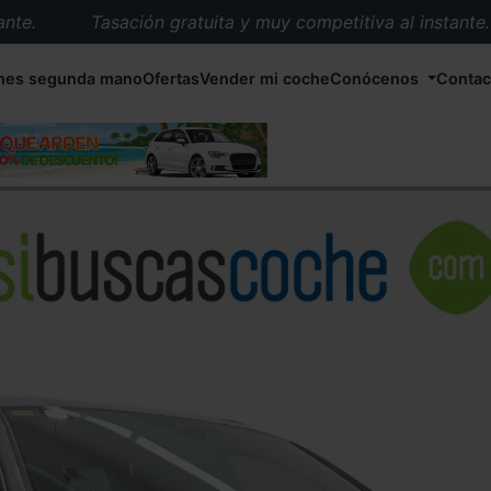
.
Tasación gratuita y muy competitiva al instante.
Entrega en 72 horas en cualquier punto de España.
hes segunda mano
Ofertas
Vender mi coche
Conócenos
Contac
Más de 1.000 coches en stock.
Más de 5.000 conductores satisfechos.
Buscamos el coche que tu quieras.
Nos ocupamos de todos los trámites.
Recogemos tu coche en cualquier parte de España.
Compramos tu coche. Pago inmediato.
Tasación gratuita y muy competitiva al instante.