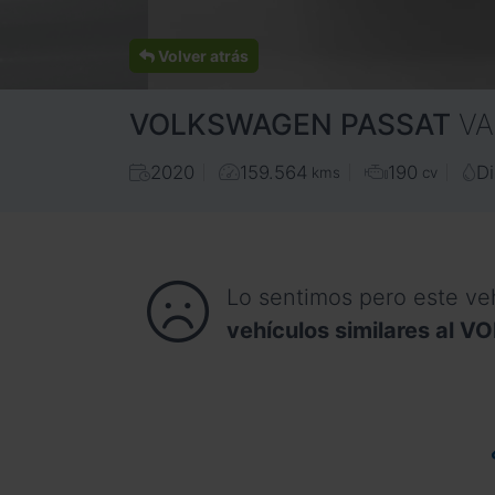
Volver atrás
VOLKSWAGEN
PASSAT
VA
2020
159.564
190
Di
kms
cv
Lo sentimos pero este ve
vehículos similares al