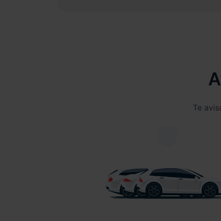
A
Te avis