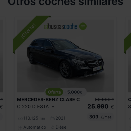
Otros coches similares
- 5.000
€
MERCEDES-BENZ
CLASE C
30.990
€
€
25.990
C 220 D ESTATE
S
€
€
309
s
€/mes
113.125
2021
km
Automático
Diésel