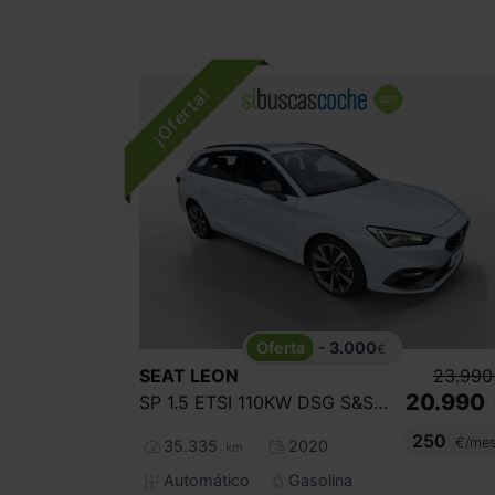
- 3.000
€
SEAT
LEON
23.990
20.990
SP 1.5 ETSI 110KW DSG S&S FR GO XL
250
€/me
35.335
2020
km
Automático
Gasolina