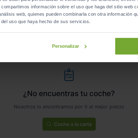
s, compartimos información sobre el uso que haga del sitio web 
Automático
Híbrido
 análisis web, quienes pueden combinarla con otra información q
r del uso que haya hecho de sus servicios.
ECO
Personalizar
¿No encuentras tu coche?
Nosotros lo encontramos por ti al mejor precio
Coche a la carta