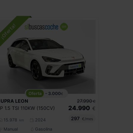
- 3.000
€
CUPRA
LEON
27.990
€
24.990
P 1.5 TSI 110KW (150CV)
€
297
€/mes
15.978
2024
km
Manual
Gasolina