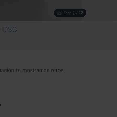
1
17
Foto
/
) DSG
nuación te mostramos otros
?