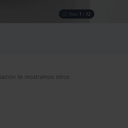
1
12
Foto
/
nuación te mostramos otros