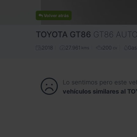
Volver atrás
TOYOTA
GT86
GT86 AUT
2018
27.961
200
Gas
kms
cv
Lo sentimos pero este ve
vehículos similares al 