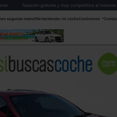
e.
Tasación gratuita y muy competitiva al instante.
Entrega en 72 horas en cualquier punto de España.
hes segunda mano
Ofertas
Vender mi coche
Conócenos
Contac
Más de 1.000 coches en stock.
Más de 5.000 conductores satisfechos.
Buscamos el coche que tu quieras.
Nos ocupamos de todos los trámites.
Recogemos tu coche en cualquier parte de España.
Compramos tu coche. Pago inmediato.
Tasación gratuita y muy competitiva al instante.