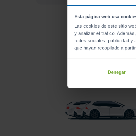
Esta página web usa cookie
Las cookies de este sitio we
y analizar el tráfico. Ademá
redes sociales, publicidad y
A
que hayan recopilado a parti
Te 
Denegar