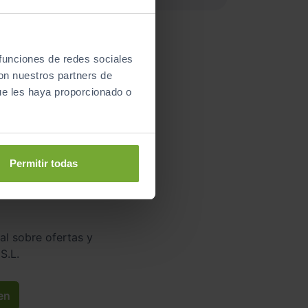
 funciones de redes sociales
con nuestros partners de
ue les haya proporcionado o
es
86
.
Permitir todas
al sobre ofertas y
S.L.
en