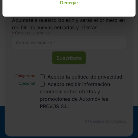
Denegar
Apúntate y caza las ofertas
Apúntate a nuestro boletín y serás el primero en
recibir las nuevas entradas y ofertas.
Correo electrónico
Suscríbete
Acepto la
política de privacidad
.
Acepto recibir información
comercial sobre ofertas y
promociones de Automóviles
PROVOS S.L.