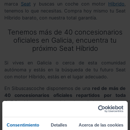
marca
Seat
y buscas un coche con motor
Híbrido
,
tenemos lo que necesitas. Compra hoy mismo tu Seat
Híbrido barato, con nuestra total garantía.
Tenemos más de 40 concesionarios
oficiales en Galicia, encuentra tu
próximo Seat Híbrido
Si vives en Galicia o cerca de esta comunidad
autónoma y estás en la búsqueda de tu futuro Seat
con motor Híbrido, estás en el lugar adecuado.
En Sibuscascoche disponemos de una
red de más de
40 concesionarios oficiales repartidos por toda
Galicia
. Llevamos un siglo de trabajo y estamos
especializados en la compraventa de automóviles Seat
con diferentes tipos de motorización.
Consentimiento
Detalles
Acerca de las cookies
Formamos orgullosamente parte del
Grupo Pérez