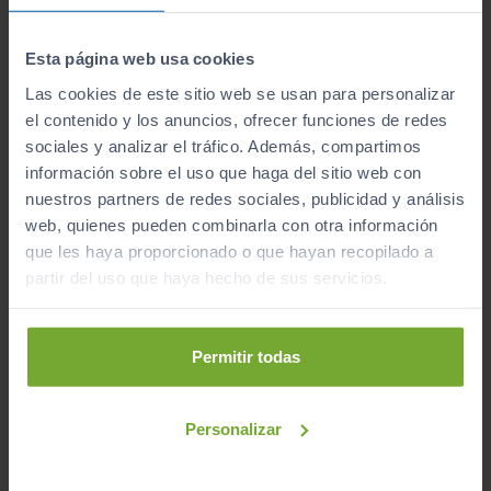
Rumbao
, nuestro prestigio nos avala. Pocos pueden
presumir de un servicio profesional y de calidad como
Esta página web usa cookies
el nuestro. En
Sibuscascoche
,
sabemos cómo cuidar
Las cookies de este sitio web se usan para personalizar
de tus necesidades
.
el contenido y los anuncios, ofrecer funciones de redes
Visítanos en cualquiera de nuestros centros y
sociales y analizar el tráfico. Además, compartimos
encuentra tu coche ideal hoy mismo.
¡Reserva tu
información sobre el uso que haga del sitio web con
vehículo Híbrido Seat de ocasión o ven a conocernos
nuestros partners de redes sociales, publicidad y análisis
en persona!
web, quienes pueden combinarla con otra información
que les haya proporcionado o que hayan recopilado a
partir del uso que haya hecho de sus servicios.
¿A qué esperas para unirte al club de Sibuscascoche?
¡Ya somos más de 6.000 conductores satisfechos!
Permitir todas
Inicio
Seat
Coches de Segunda Mano
Personalizar
Seat
Híbrido