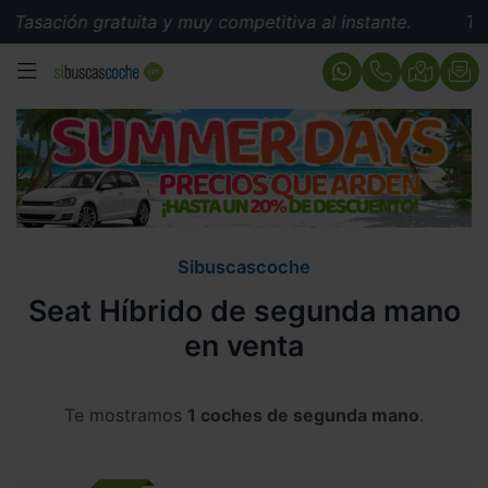
Tasación gratuita y muy competitiva al instante.
Tasac
MENÚ
Sibuscascoche
Seat Híbrido de segunda mano
en venta
Te mostramos
1 coches de segunda mano
.