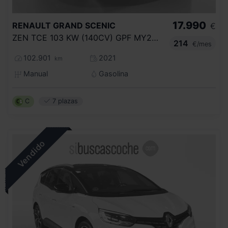
17.990
RENAULT
GRAND SCENIC
€
ZEN TCE 103 KW (140CV) GPF MY2021
214
€/mes
102.901
2021
km
Manual
Gasolina
C
7 plazas