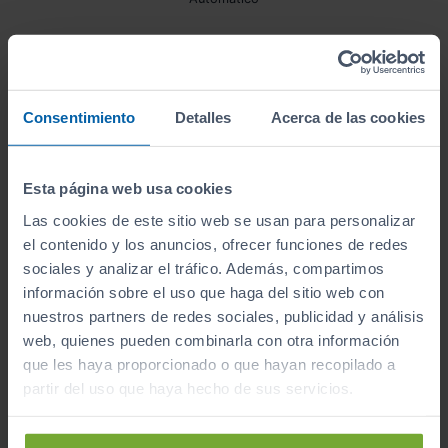
¿A qué esperas para unirte al club de Sibuscascoche?
Consentimiento
Detalles
Acerca de las cookies
¡Ya somos más de 6.000 conductores satisfechos!
Esta página web usa cookies
Inicio
Coches de Segunda Mano
Renault
Grand scenic
Las cookies de este sitio web se usan para personalizar
el contenido y los anuncios, ofrecer funciones de redes
sociales y analizar el tráfico. Además, compartimos
información sobre el uso que haga del sitio web con
Apúntate y caza las ofertas
nuestros partners de redes sociales, publicidad y análisis
Apúntate a nuestro boletín y serás el primero en
web, quienes pueden combinarla con otra información
recibir las nuevas entradas y ofertas.
que les haya proporcionado o que hayan recopilado a
Correo electrónico
partir del uso que haya hecho de sus servicios.