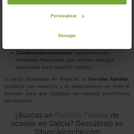
Cuotas personalizadas
: elige el plazo y el
importe que mejor se adapte a tu economía.
Personalizar
Proceso ágil y sin complicaciones
: te ayudamos
con toda la gestión para que obtengas tu
financiación de manera rápida.
Denegar
Posibilidad de financiar el 100% del coche
: sin
necesidad de pagar una entrada inicial.
Condiciones exclusivas
: trabajamos con
entidades financieras que ofrecen ventajas
especiales para nuestros clientes.
Si estás interesado en financiar tu
Porsche Familiar
,
contacta con nosotros y te asesoraremos en todo el
proceso para que consigas las mejores condiciones
sin esfuerzo.
¿Buscas un
Porsche Familiar
de
ocasión en Galicia? Descúbrelo en
Sibuscascoche.com