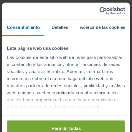
En Sibuscascoche.com te ofrecemos facilidades para
que puedas adquirir tu
Porsche Familiar de segunda
mano
sin complicaciones.
Consentimiento
Detalles
Acerca de las cookies
Contamos con
planes de financiación
flexibles y
personalizados
, adaptados a tu presupuesto y
Esta página web usa cookies
necesidades.
Las cookies de este sitio web se usan para personalizar
Puedes elegir entre diferentes opciones de
el contenido y los anuncios, ofrecer funciones de redes
financiación con
cuotas mensuales cómodas y plazos
sociales y analizar el tráfico. Además, compartimos
que se ajustan a ti
.
información sobre el uso que haga del sitio web con
nuestros partners de redes sociales, publicidad y análisis
Además, trabajamos con las principales entidades
web, quienes pueden combinarla con otra información
financieras para garantizar condiciones favorables y
que les haya proporcionado o que hayan recopilado a
tipos de interés competitivos.
partir del uso que haya hecho de sus servicios.
Entre las ventajas de financiar tu coche con nosotros,
destacamos:
Permitir todas