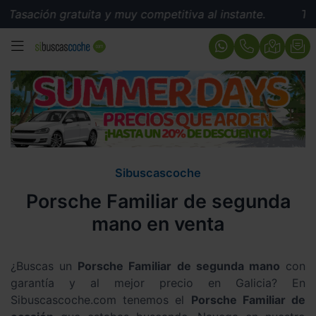
ación gratuita y muy competitiva al instante.
Tasació
MENÚ
Sibuscascoche
Porsche Familiar de segunda
mano en venta
¿Buscas un
Porsche Familiar de segunda mano
con
garantía y al mejor precio en Galicia? En
Sibuscascoche.com tenemos el
Porsche Familiar de