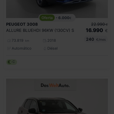
- 6.000
€
PEUGEOT
3008
22.990
€
16.990
ALLURE BLUEHDI 96KW (130CV) S
€
240
€/mes
73.819
2018
km
Automático
Diésel
C