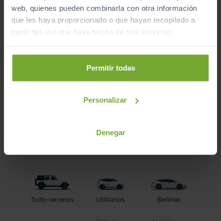
Diésel
web, quienes pueden combinarla con otra información
que les haya proporcionado o que hayan recopilado a
partir del uso que haya hecho de sus servicios.
C
Permitir todas
Mostrando del
1 al 6
de 6 coches de segunda mano.
Personalizar
Denegar
Encuentra tu vehículo
por tipo
Todo-terrenos
Utilitarios
Berlinas