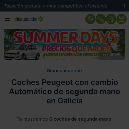
sación gratuita y muy competitiva al instante.
Tasaci
MENÚ
Sibuscascoche
Coches Peugeot con cambio
Automático de segunda mano
en Galicia
Te mostramos
6 coches de segunda mano
.