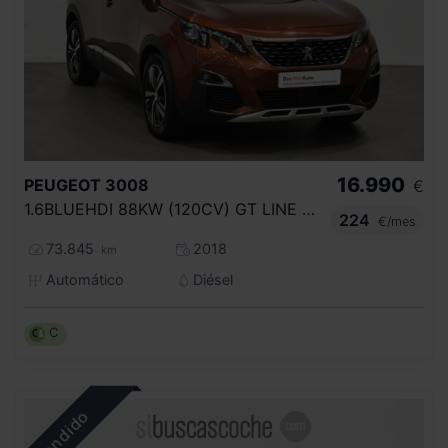
16.990
PEUGEOT
3008
€
1.6BLUEHDI 88KW (120CV) GT LINE AUTO S&S
224
€/mes
73.845
2018
km
Automático
Diésel
C