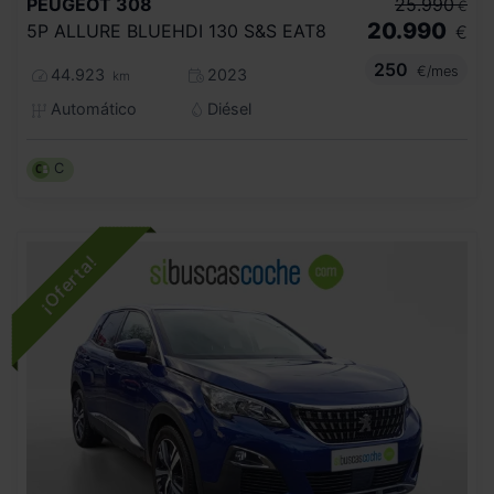
PEUGEOT
308
25.990
€
20.990
5P ALLURE BLUEHDI 130 S&S EAT8
€
250
€/mes
44.923
2023
km
Automático
Diésel
C