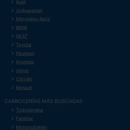
Audi
Volkswagen
Mercedes-Benz
BMW
SEAT
Toyota
Peugeot
Hyundai
Volvo
Citroën
Renault
CARROCERÍAS MÁS BUSCADAS
Todoterreno
Familiar
Monovolumen