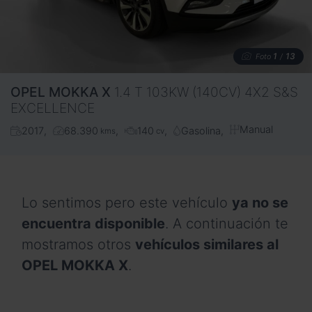
1
13
Foto
/
OPEL
MOKKA X
1.4 T 103KW (140CV) 4X2 S&S
EXCELLENCE
Manual
2017
68.390
140
Gasolina
kms
cv
Lo sentimos pero este vehículo
ya no se
encuentra disponible
. A continuación te
mostramos otros
vehículos similares al
OPEL MOKKA X
.