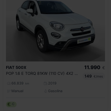
11.990
FIAT
500X
€
POP 1.6 E TORQ 81KW (110 CV) 4X2 S&S
149
€/mes
66.839
2019
km
Manual
Gasolina
C