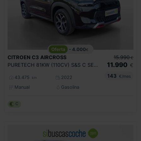
- 4.000
€
CITROEN
C3 AIRCROSS
15.990
€
11.990
PURETECH 81KW (110CV) S&S C SERIES
€
143
€/mes
43.475
2022
km
Manual
Gasolina
C