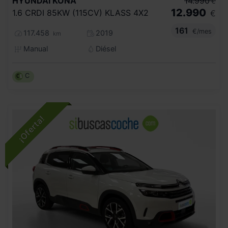
HYUNDAI
KONA
14.990
€
12.990
1.6 CRDI 85KW (115CV) KLASS 4X2
€
161
€/mes
117.458
2019
km
Manual
Diésel
C