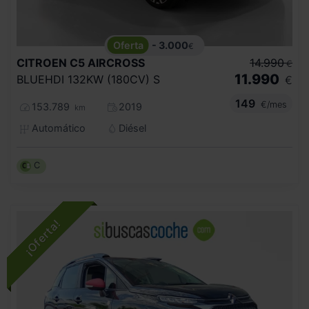
- 3.000
€
CITROEN
C5 AIRCROSS
14.990
€
11.990
BLUEHDI 132KW (180CV) S
€
149
€/mes
153.789
2019
km
Automático
Diésel
C