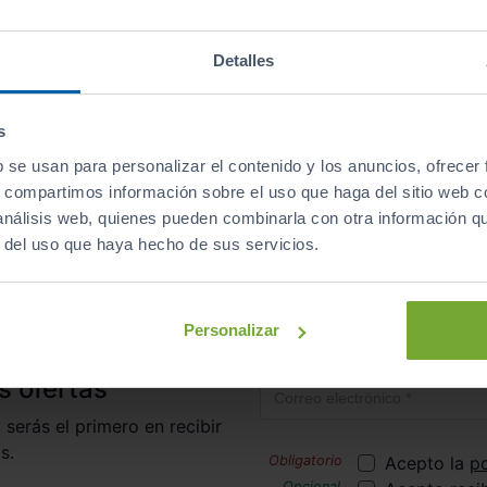
Descapotables
Eléctrico
automático
Detalles
s
b se usan para personalizar el contenido y los anuncios, ofrecer
irte al club de Sibuscascoche?
¡Ya somos más de 6.000 co
s, compartimos información sobre el uso que haga del sitio web 
 análisis web, quienes pueden combinarla con otra información q
r del uso que haya hecho de sus servicios.
Inicio
Coches de Segunda Mano
Opel
Grandla
Personalizar
Correo electrónico
s ofertas
 serás el primero en recibir
s.
Acepto la
po