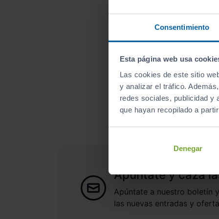
Consentimiento
Esta página web usa cookie
Las cookies de este sitio we
¿A qué esperas para un
y analizar el tráfico. Ademá
redes sociales, publicidad y
que hayan recopilado a parti
Denegar
Apúntate y caza la
Apúntate a nuestro boletín y
las nuevas entradas y oferta