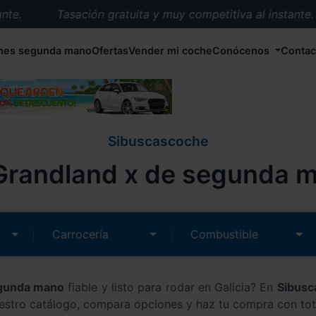
e.
Tasación gratuita y muy competitiva al instante.
Entrega en 72 horas en cualquier punto de España.
hes segunda mano
Ofertas
Vender mi coche
Conócenos
Contac
Más de 1.000 coches en stock.
Más de 5.000 conductores satisfechos.
Buscamos el coche que tu quieras.
Nos ocupamos de todos los trámites.
Sibuscascoche
Recogemos tu coche en cualquier parte de España.
randland x de segunda m
Compramos tu coche. Pago inmediato.
Tasación gratuita y muy competitiva al instante.
egunda mano
fiable y listo para rodar en Galicia? En
Sibus
estro catálogo, compara opciones y haz tu compra con tot