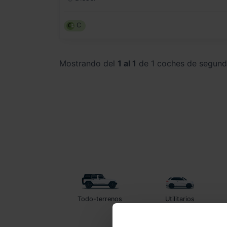
C
Mostrando del
1 al 1
de 1 coches de segun
Todo-terrenos
Utilitarios