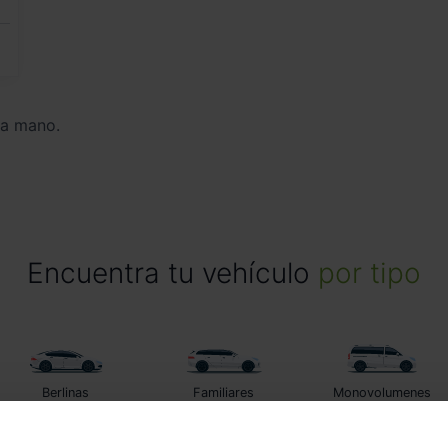
da mano.
Encuentra tu vehículo
por tipo
Berlinas
Familiares
Monovolumenes