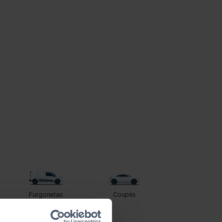
Furgonetas
Coupés