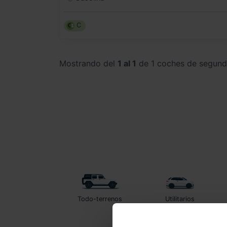
C
Mostrando del
1 al 1
de 1 coches de segun
Todo-terrenos
Utilitarios