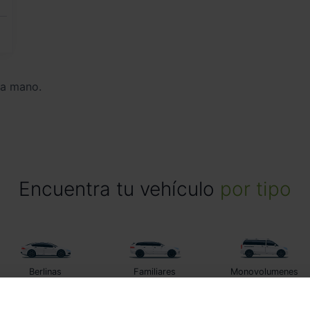
da mano.
Encuentra tu vehículo
por tipo
Berlinas
Familiares
Monovolumenes