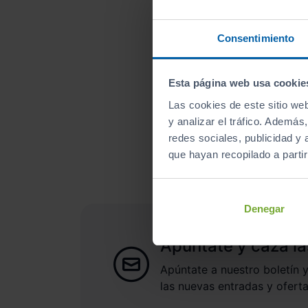
Consentimiento
Esta página web usa cookie
Las cookies de este sitio we
¿A qué esperas para un
y analizar el tráfico. Ademá
redes sociales, publicidad y
que hayan recopilado a parti
In
Denegar
Apúntate y caza la
Apúntate a nuestro boletín y
las nuevas entradas y oferta