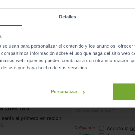
Descapotables
Eléctrico
automático
Detalles
s
b se usan para personalizar el contenido y los anuncios, ofrecer
irte al club de Sibuscascoche?
¡Ya somos más de 6.000 co
s, compartimos información sobre el uso que haga del sitio web 
 análisis web, quienes pueden combinarla con otra información q
r del uso que haya hecho de sus servicios.
icio
Coches de Segunda Mano
Mitsubishi
Spac
Personalizar
Correo electrónico
s ofertas
 serás el primero en recibir
s.
Acepto la
po