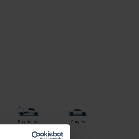
Furgonetas
Coupés