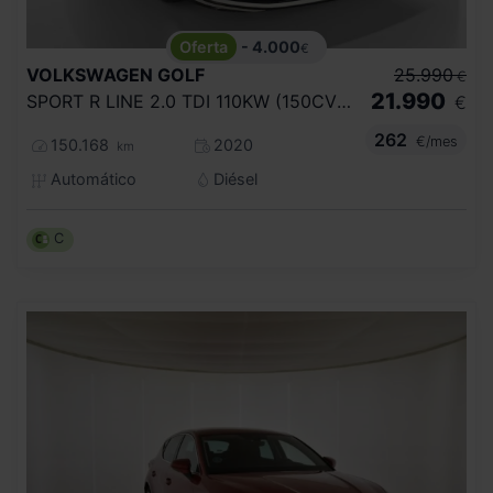
- 4.000
€
VOLKSWAGEN
GOLF
25.990
€
21.990
SPORT R LINE 2.0 TDI 110KW (150CV) DSG
€
262
€/mes
150.168
2020
km
Automático
Diésel
C