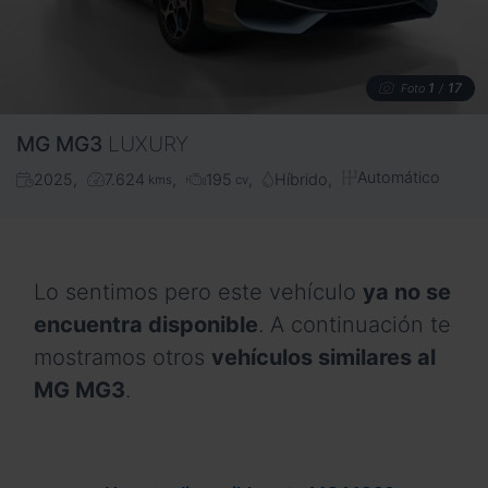
1
17
Foto
/
MG
MG3
LUXURY
Automático
2025
7.624
195
Híbrido
kms
cv
Lo sentimos pero este vehículo
ya no se
encuentra disponible
. A continuación te
mostramos otros
vehículos similares al
MG MG3
.