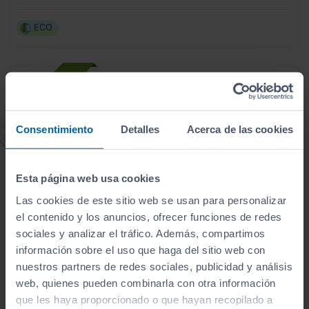
ECO
Consentimiento
Detalles
Acerca de las cookies
Esta página web usa cookies
Las cookies de este sitio web se usan para personalizar
el contenido y los anuncios, ofrecer funciones de redes
sociales y analizar el tráfico. Además, compartimos
información sobre el uso que haga del sitio web con
nuestros partners de redes sociales, publicidad y análisis
- 2.000
€
web, quienes pueden combinarla con otra información
MG
MGZS
22.990
€
que les haya proporcionado o que hayan recopilado a