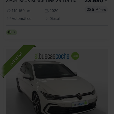
23.990
SPORTBACK BLACK LINE 35 TDI 110KW S TRON
€
285
€/mes
119.150
2020
km
Automático
Diésel
C