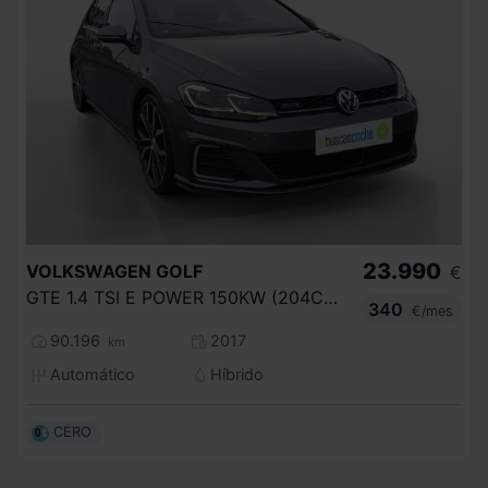
23.990
VOLKSWAGEN
GOLF
€
GTE 1.4 TSI E POWER 150KW (204CV) DSG
340
€/mes
90.196
2017
km
Automático
Híbrido
CERO