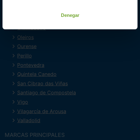
Ferrol
Lugo
Denegar
Mourente
O Milladoiro
Oleiros
Ourense
Perillo
Pontevedra
Quintela Canedo
San Cibrao das Viñas
Santiago de Compostela
Vigo
Vilagarcía de Arousa
Valladolid
MARCAS PRINCIPALES