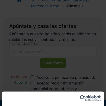
Inicio
Coches de Segunda Mano
Mercedes-benz
Clase cla
Apúntate y caza las ofertas
Apúntate a nuestro boletín y serás el primero en
recibir las nuevas entradas y ofertas.
Correo electrónico
Suscríbete
Acepto la
política de privacidad
.
Acepto recibir información
comercial sobre ofertas y
promociones de Automóviles
PROVOS S.L.