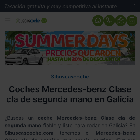
Tasación gratuita y muy competitiva al instante.
Tasa
MENÚ
Sibuscascoche
Coches Mercedes-benz Clase
cla de segunda mano en Galicia
¿Buscas un
coche Mercedes-benz Clase cla de
segunda mano
fiable y listo para rodar en Galicia? En
Sibuscascoche.com
tenemos el
Mercedes-benz