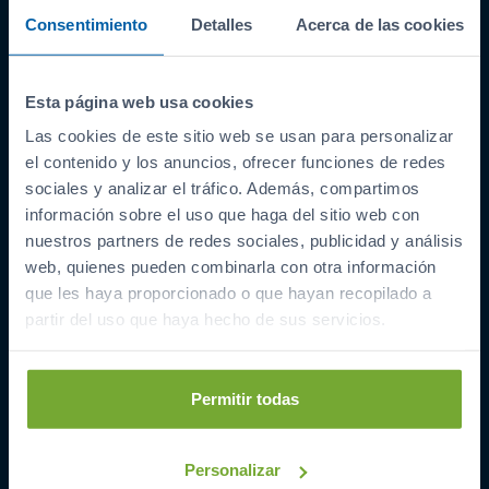
Consentimiento
Detalles
Acerca de las cookies
Esta página web usa cookies
Las cookies de este sitio web se usan para personalizar
ENLACES INTERESANTES
el contenido y los anuncios, ofrecer funciones de redes
Coches de segunda mano
sociales y analizar el tráfico. Además, compartimos
Coches Km 0
información sobre el uso que haga del sitio web con
nuestros partners de redes sociales, publicidad y análisis
Ofertas del mes
web, quienes pueden combinarla con otra información
Últimos coches
que les haya proporcionado o que hayan recopilado a
Compramos tu coche
partir del uso que haya hecho de sus servicios.
SIBUSCASBICI
COCHES POR LOCALIDAD
Permitir todas
A Coruña
Barreiros
Personalizar