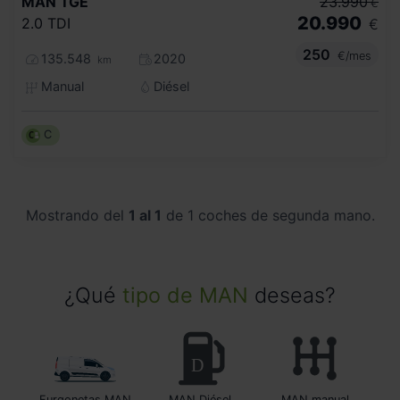
MAN
TGE
23.990
€
20.990
2.0 TDI
€
250
€/mes
135.548
2020
km
Manual
Diésel
C
Mostrando del
1 al 1
de 1 coches de segunda mano.
¿Qué
tipo de MAN
deseas?
Furgonetas MAN
MAN Diésel
MAN manual