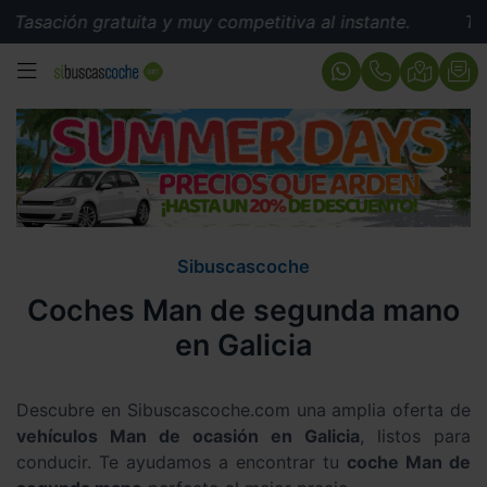
Tasación gratuita y muy competitiva al instante.
Tasa
MENÚ
Sibuscascoche
Coches Man de segunda mano
en Galicia
Descubre en Sibuscascoche.com una amplia oferta de
vehículos Man de ocasión en Galicia
, listos para
conducir. Te ayudamos a encontrar tu
coche Man de