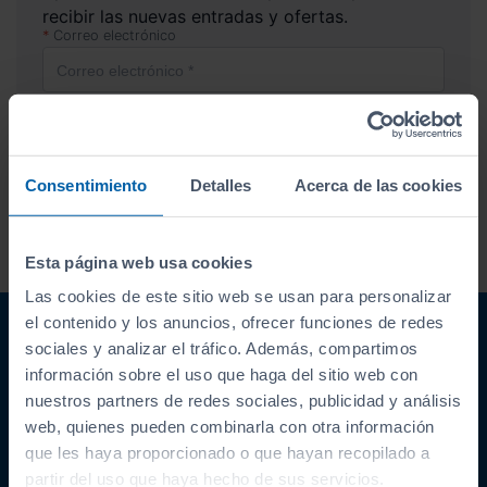
recibir las nuevas entradas y ofertas.
Correo electrónico
Suscríbete
Consentimiento
Detalles
Acerca de las cookies
Acepto la
política de privacidad
.
Acepto recibir información
comercial sobre ofertas y
Esta página web usa cookies
promociones de Automóviles
PROVOS S.L.
Las cookies de este sitio web se usan para personalizar
el contenido y los anuncios, ofrecer funciones de redes
sociales y analizar el tráfico. Además, compartimos
información sobre el uso que haga del sitio web con
nuestros partners de redes sociales, publicidad y análisis
web, quienes pueden combinarla con otra información
que les haya proporcionado o que hayan recopilado a
ENLACES INTERESANTES
partir del uso que haya hecho de sus servicios.