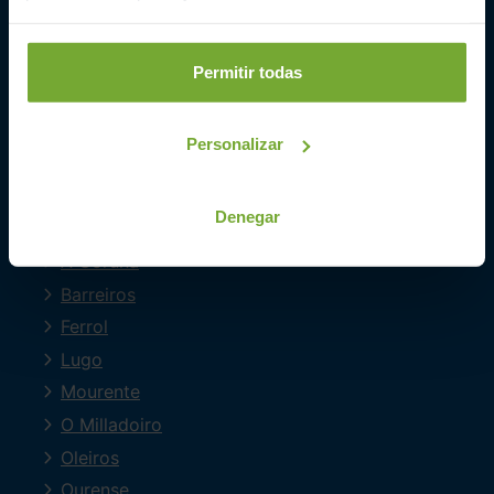
Coches de segunda mano
Coches Km 0
Permitir todas
Ofertas del mes
Últimos coches
Compramos tu coche
Personalizar
SIBUSCASBICI
Denegar
COCHES POR LOCALIDAD
A Coruña
Barreiros
Ferrol
Lugo
Mourente
O Milladoiro
Oleiros
Ourense