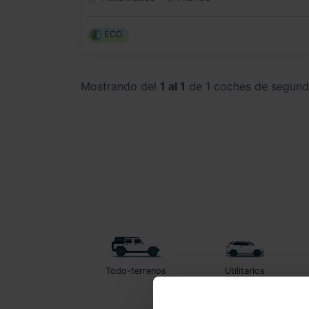
ECO
Mostrando del
1 al 1
de 1 coches de segun
Todo-terrenos
Utilitarios