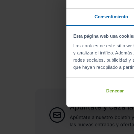
Consentimiento
Esta página web usa cookie
Las cookies de este sitio we
¿A qué esperas para un
y analizar el tráfico. Ademá
redes sociales, publicidad y
que hayan recopilado a parti
Denegar
Apúntate y caza la
Apúntate a nuestro boletín y
las nuevas entradas y oferta