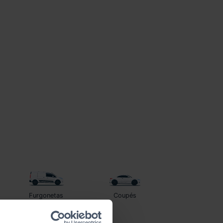
Furgonetas
Coupés