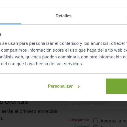
Descapotables
Eléctrico
automático
Detalles
s
b se usan para personalizar el contenido y los anuncios, ofrecer
irte al club de Sibuscascoche?
¡Ya somos más de 6.000 co
s, compartimos información sobre el uso que haga del sitio web 
 análisis web, quienes pueden combinarla con otra información q
r del uso que haya hecho de sus servicios.
Inicio
Coches de Segunda Mano
Lexus
Ux
Personalizar
Correo electrónico
s ofertas
 serás el primero en recibir
s.
Acepto la
po