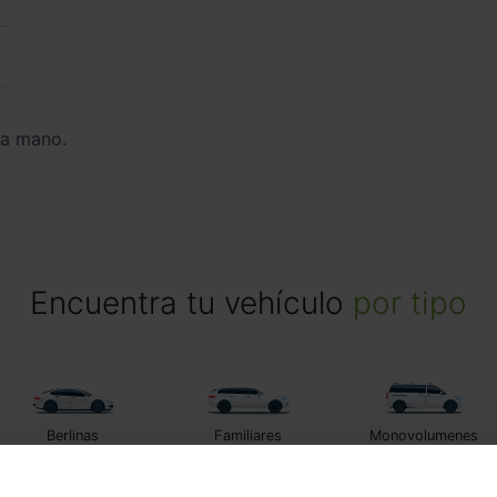
da mano.
Encuentra tu vehículo
por tipo
Berlinas
Familiares
Monovolumenes