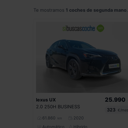
Te mostramos
1 coches de segunda mano
.
25.990
lexus
UX
2.0 250H BUSINESS
323
€/me
61.860
2020
km
Automático
Híbrido