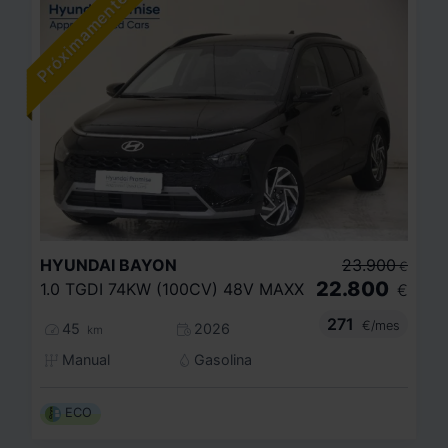
HYUNDAI
BAYON
23.900
€
22.800
1.0 TGDI 74KW (100CV) 48V MAXX
€
271
€/mes
45
2026
km
Manual
Gasolina
ECO