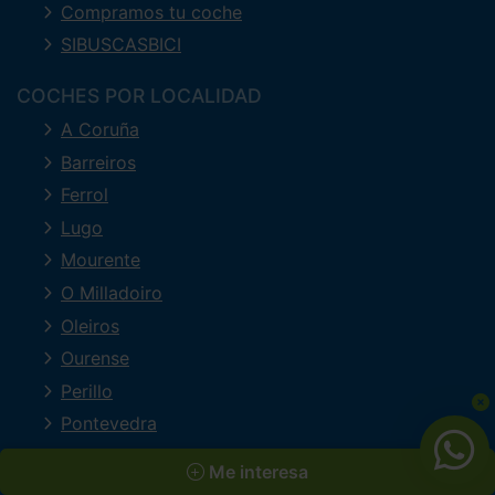
Compramos tu coche
SIBUSCASBICI
COCHES POR LOCALIDAD
A Coruña
Barreiros
Ferrol
Lugo
Mourente
O Milladoiro
Oleiros
Ourense
Perillo
Pontevedra
Quintela Canedo
Me interesa
San Cibrao das Viñas