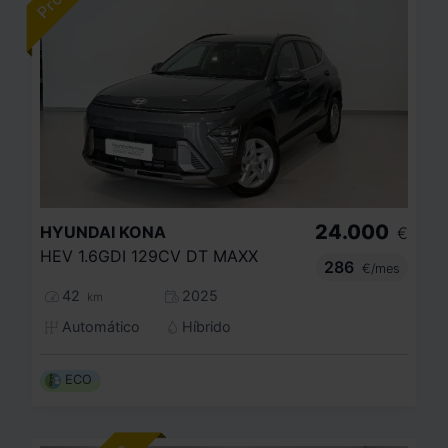
24.000
HYUNDAI
KONA
€
HEV 1.6GDI 129CV DT MAXX
286
€/mes
42
2025
km
Automático
Híbrido
ECO