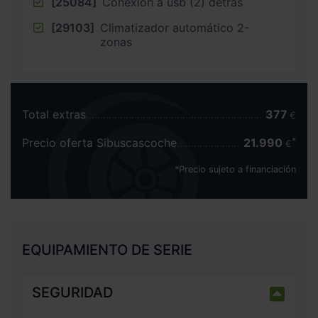
[25084]
Conexión a usb (2) detrás
[29103]
Climatizador automático 2-
zonas
Total extras
377
€
Precio oferta Sibuscascoche
21.990
€
*Precio sujeto a financiación
EQUIPAMIENTO DE SERIE
SEGURIDAD