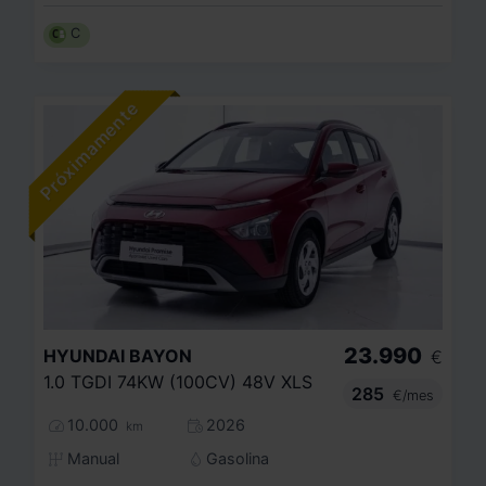
C
23.990
HYUNDAI
BAYON
€
1.0 TGDI 74KW (100CV) 48V XLS
285
€/mes
10.000
2026
km
Manual
Gasolina