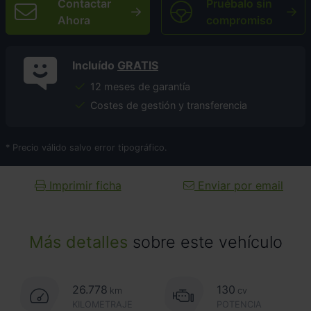
Contactar
Pruébalo sin
Ahora
compromiso
Incluído
GRATIS
12 meses de garantía
Costes de gestión y transferencia
* Precio válido salvo error tipográfico.
Imprimir ficha
Enviar por email
Más detalles
sobre este vehículo
26.778
130
km
cv
KILOMETRAJE
POTENCIA