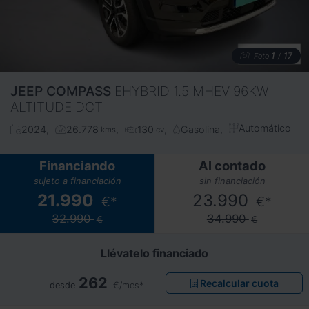
1
17
Foto
/
JEEP
COMPASS
EHYBRID 1.5 MHEV 96KW
ALTITUDE DCT
Automático
2024
26.778
130
Gasolina
kms
cv
Financiando
Al contado
sujeto a financiación
sin financiación
21.990
23.990
€*
€*
32.990
34.990
€
€
Llévatelo financiado
262
Recalcular cuota
desde
€/mes*