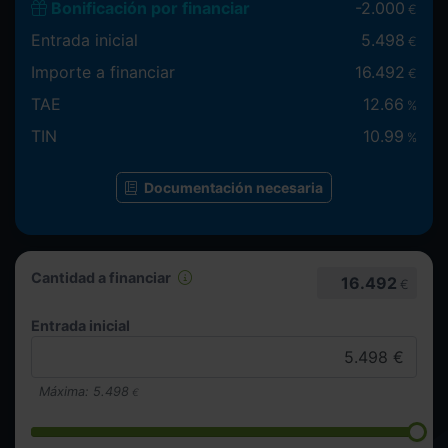
Bonificación por financiar
-
2.000
€
Entrada inicial
5.498
€
Importe a financiar
16.492
€
TAE
12.66
%
TIN
10.99
%
Documentación necesaria
Cantidad a financiar
16.492
€
Entrada inicial
Máxima:
5.498
€