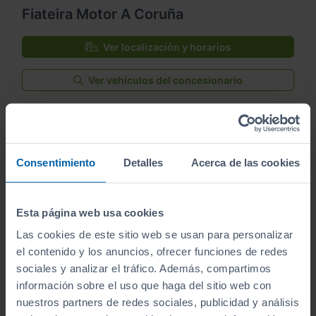
Fiateira Motor A Coruña
Ver localización y horarios
Ver vehículos del concesionario
¿Estás lejos o no puedes desplazarte?
Pruébalo en cualquiera de nuestras
Consentimiento
Detalles
Acerca de las cookies
instalaciones (
Ver instalaciones
)
Te lo entregamos en tu casa, en cualquier
Esta página web usa cookies
punto de la península. Consulta a nuestros
Las cookies de este sitio web se usan para personalizar
comerciales.
el contenido y los anuncios, ofrecer funciones de redes
sociales y analizar el tráfico. Además, compartimos
información sobre el uso que haga del sitio web con
nuestros partners de redes sociales, publicidad y análisis