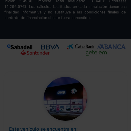
inicial:
5.498
€. Importe Total adeudado:
31.440
€ (intereses
14.296,57
€). Los cálculos facilitados en cada simulación tienen una
finalidad informativa y no sustituye a las condiciones finales del
contrato de financiación si este fuera concedido.
Este vehículo se encuentra en: