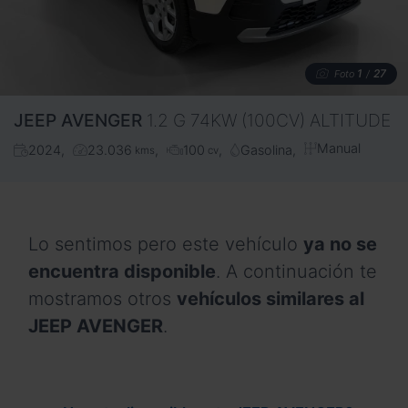
1
27
Foto
/
JEEP
AVENGER
1.2 G 74KW (100CV) ALTITUDE
Manual
2024
23.036
100
Gasolina
kms
cv
Lo sentimos pero este vehículo
ya no se
encuentra disponible
. A continuación te
mostramos otros
vehículos similares al
JEEP AVENGER
.