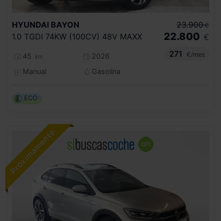
HYUNDAI
BAYON
23.900
€
22.800
1.0 TGDI 74KW (100CV) 48V MAXX
€
271
€/mes
45
2026
km
Manual
Gasolina
ECO