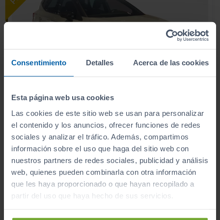
Consentimiento
Detalles
Acerca de las cookies
Esta página web usa cookies
Las cookies de este sitio web se usan para personalizar
22.900
SEAT
ARONA
€
el contenido y los anuncios, ofrecer funciones de redes
1.0 TSI 85KW (115CV) START&STOP STYLE+
sociales y analizar el tráfico. Además, compartimos
272
€/mes
información sobre el uso que haga del sitio web con
3.895
2026
km
nuestros partners de redes sociales, publicidad y análisis
Manual
Gasolina
web, quienes pueden combinarla con otra información
que les haya proporcionado o que hayan recopilado a
C
partir del uso que haya hecho de sus servicios.