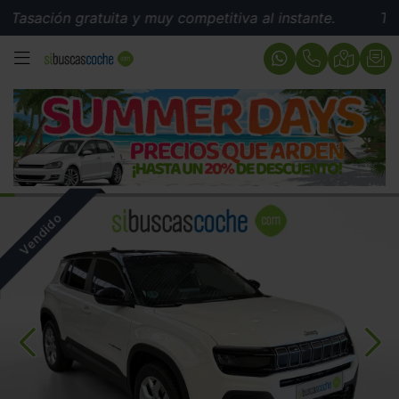
ación gratuita y muy competitiva al instante.
Tasació
MENÚ