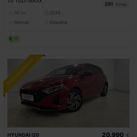
1.0 TGDI MAXX
291
€/mes
10
2025
km
Manual
Gasolina
C
20.990
HYUNDAI
I20
€