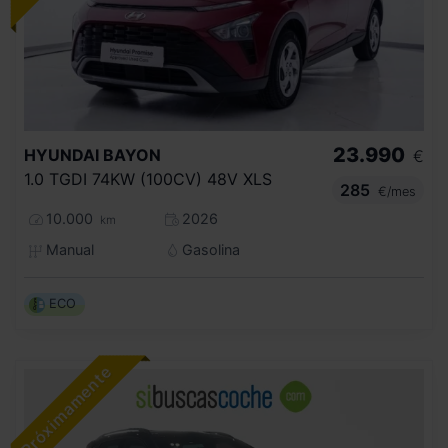
23.990
HYUNDAI
BAYON
€
1.0 TGDI 74KW (100CV) 48V XLS
285
€/mes
10.000
2026
km
Manual
Gasolina
ECO