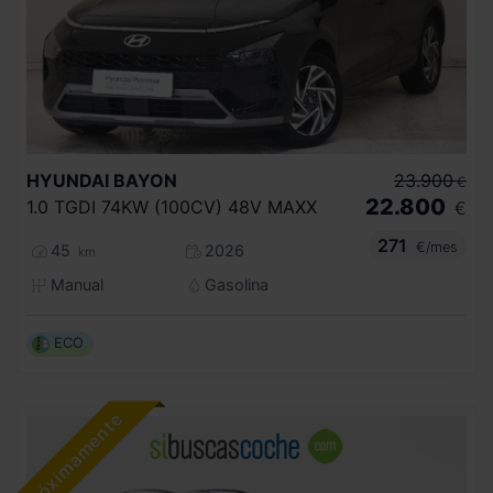
HYUNDAI
BAYON
23.900
€
22.800
1.0 TGDI 74KW (100CV) 48V MAXX
€
271
€/mes
45
2026
km
Manual
Gasolina
ECO