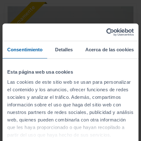
Consentimiento
Detalles
Acerca de las cookies
Esta página web usa cookies
Las cookies de este sitio web se usan para personalizar
el contenido y los anuncios, ofrecer funciones de redes
sociales y analizar el tráfico. Además, compartimos
información sobre el uso que haga del sitio web con
28.990
HYUNDAI
KONA
€
nuestros partners de redes sociales, publicidad y análisis
1.0T 100CV 48V TECNO
345
web, quienes pueden combinarla con otra información
€/mes
que les haya proporcionado o que hayan recopilado a
10.000
2026
km
partir del uso que haya hecho de sus servicios.
Manual
Gasolina