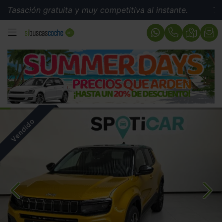
sación gratuita y muy competitiva al instante.
Tasació
MENÚ