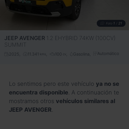
1
21
Foto
/
JEEP
AVENGER
1.2 EHYBRID 74KW (100CV)
SUMMIT
Automático
2025
11.341
100
Gasolina
kms
cv
Lo sentimos pero este vehículo
ya no se
encuentra disponible
. A continuación te
mostramos otros
vehículos similares al
JEEP AVENGER
.