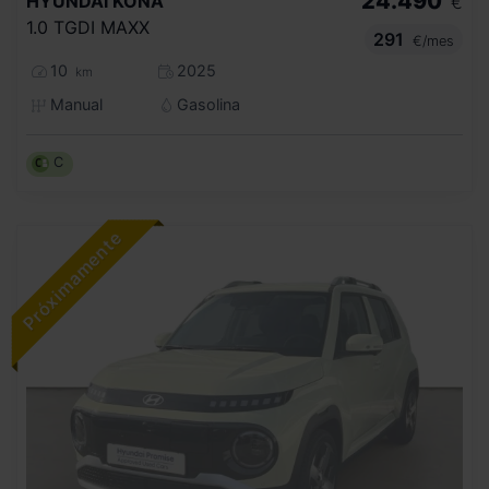
24.490
HYUNDAI
KONA
€
1.0 TGDI MAXX
291
€/mes
10
2025
km
Manual
Gasolina
C