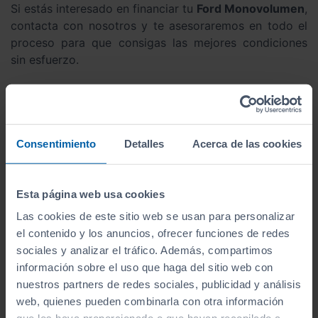
Si estás interesado en financiar tu
Ford Monovolumen
,
contacta con nosotros y te asesoraremos en todo el
proceso para que consigas las mejores condiciones
sin esfuerzo.
¿Buscas un
Ford Monovolumen
de
ocasión en Galicia? Descúbrelo en
Sibuscascoche.com
Consentimiento
Detalles
Acerca de las cookies
Si vives en
Galicia
y buscas un
Ford Monovolumen de
ocasión
, en
Sibuscascoche.com
contamos con
Esta página web usa cookies
concesionarios especializados
donde podrás ver y
Las cookies de este sitio web se usan para personalizar
probar el coche que deseas.
el contenido y los anuncios, ofrecer funciones de redes
Disponemos de
varios puntos de venta en Galicia
,
sociales y analizar el tráfico. Además, compartimos
donde encontrarás una amplia gama de vehículos de
información sobre el uso que haga del sitio web con
segunda mano con las mejores condiciones.
nuestros partners de redes sociales, publicidad y análisis
web, quienes pueden combinarla con otra información
En Sibuscascoche.com no paramos de crecer y