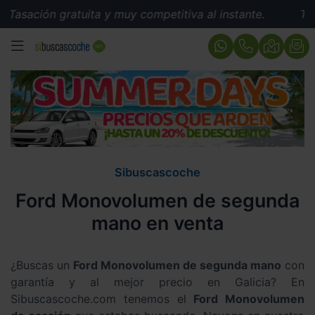
asación gratuita y muy competitiva al instante.
Tasaci
MENÚ
Sibuscascoche
Ford Monovolumen de segunda
mano en venta
¿Buscas un
Ford Monovolumen de segunda mano
con
garantía y al mejor precio en Galicia? En
Sibuscascoche.com tenemos el
Ford Monovolumen