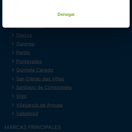
Ferrol
Lugo
Denegar
Mourente
O Milladoiro
Oleiros
Ourense
Perillo
Pontevedra
Quintela Canedo
San Cibrao das Viñas
Santiago de Compostela
Vigo
Vilagarcía de Arousa
Valladolid
MARCAS PRINCIPALES