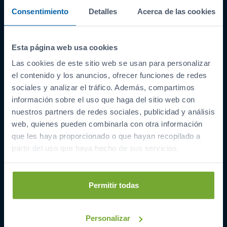
Consentimiento
Detalles
Acerca de las cookies
Esta página web usa cookies
Las cookies de este sitio web se usan para personalizar
ENLACES INTERESANTES
el contenido y los anuncios, ofrecer funciones de redes
Coches de segunda mano
sociales y analizar el tráfico. Además, compartimos
Coches Km 0
información sobre el uso que haga del sitio web con
nuestros partners de redes sociales, publicidad y análisis
Ofertas del mes
web, quienes pueden combinarla con otra información
Últimos coches
que les haya proporcionado o que hayan recopilado a
Compramos tu coche
partir del uso que haya hecho de sus servicios.
SIBUSCASBICI
COCHES POR LOCALIDAD
Permitir todas
A Coruña
Barreiros
Personalizar