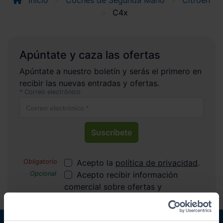
Inicio
Coches de Segunda Mano
Citroen
C4x
Apúntate y caza las ofertas
Apúntate a nuestro boletín y serás el primero en
recibir las nuevas entradas y ofertas.
Correo electrónico
Suscríbete
Acepto la
política de privacidad
.
Acepto recibir información
comercial sobre ofertas y
promociones de Automóviles
PROVOS S.L.