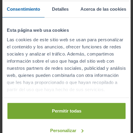
Consentimiento
Detalles
Acerca de las cookies
Esta página web usa cookies
Nombre
Correo electrónico
Las cookies de este sitio web se usan para personalizar
el contenido y los anuncios, ofrecer funciones de redes
sociales y analizar el tráfico. Además, compartimos
información sobre el uso que haga del sitio web con
Acepto la
política de privacidad
.
nuestros partners de redes sociales, publicidad y análisis
Acepto recibir información
web, quienes pueden combinarla con otra información
comercial sobre ofertas y
que les haya proporcionado o que hayan recopilado a
promociones de Automóviles PROVOS
partir del uso que haya hecho de sus servicios.
S.L.
Quiero que me avisen
Permitir todas
Personalizar