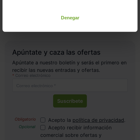
Inicio
Coches de Segunda Mano
Denegar
CITROEN
CITROEN C4 x
PURETECH 130 S&S EAT8 SHINE
Apúntate y caza las ofertas
Apúntate a nuestro boletín y serás el primero en
recibir las nuevas entradas y ofertas.
Correo electrónico
Suscríbete
Acepto la
política de privacidad
.
Acepto recibir información
comercial sobre ofertas y