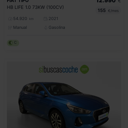
12.990
FIAT
TIPO
€
HB LIFE 1.0 73KW (100CV)
155
€/mes
54.920
2021
km
Manual
Gasolina
C