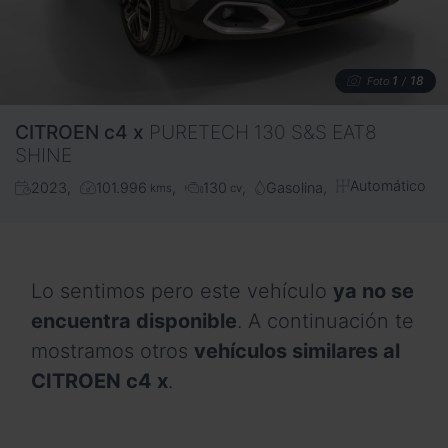
1
18
Foto
/
CITROEN
c4 x
PURETECH 130 S&S EAT8
SHINE
Automático
2023
101.996
130
Gasolina
kms
cv
Lo sentimos pero este vehículo
ya no se
encuentra disponible
. A continuación te
mostramos otros
vehículos similares al
CITROEN c4 x
.