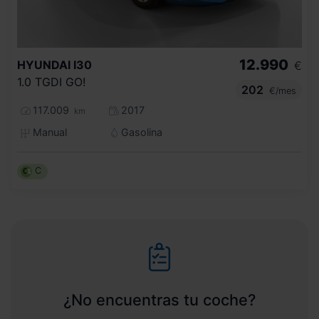
12.990
HYUNDAI
I30
€
1.0 TGDI GO!
202
€/mes
117.009
2017
km
Manual
Gasolina
C
¿No encuentras tu coche?