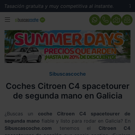
Tasación gratuita y muy competitiva al instante.
Tasa
MENÚ
Sibuscascoche
Coches Citroen C4 spacetourer
de segunda mano en Galicia
¿Buscas un
coche Citroen C4 spacetourer de
segunda mano
fiable y listo para rodar en Galicia? En
Sibuscascoche.com
tenemos el
Citroen C4