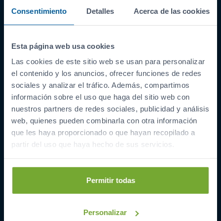
Consentimiento
Detalles
Acerca de las cookies
Esta página web usa cookies
Las cookies de este sitio web se usan para personalizar
ENLACES INTERESANTES
el contenido y los anuncios, ofrecer funciones de redes
Coches de segunda mano
sociales y analizar el tráfico. Además, compartimos
Coches Km 0
información sobre el uso que haga del sitio web con
nuestros partners de redes sociales, publicidad y análisis
Ofertas del mes
web, quienes pueden combinarla con otra información
Últimos coches
que les haya proporcionado o que hayan recopilado a
Compramos tu coche
partir del uso que haya hecho de sus servicios.
SIBUSCASBICI
COCHES POR LOCALIDAD
Permitir todas
A Coruña
Barreiros
Personalizar