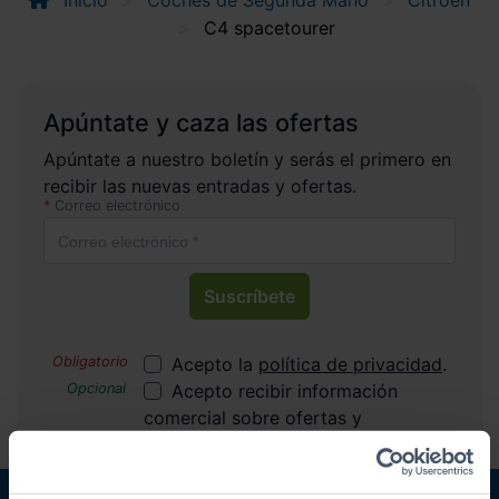
Inicio
Coches de Segunda Mano
Citroen
C4 spacetourer
Apúntate y caza las ofertas
Apúntate a nuestro boletín y serás el primero en
recibir las nuevas entradas y ofertas.
Correo electrónico
Suscríbete
Acepto la
política de privacidad
.
Acepto recibir información
comercial sobre ofertas y
promociones de Automóviles
PROVOS S.L.