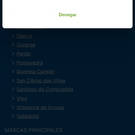
Ferrol
Lugo
Denegar
Mourente
O Milladoiro
Oleiros
Ourense
Perillo
Pontevedra
Quintela Canedo
San Cibrao das Viñas
Santiago de Compostela
Vigo
Vilagarcía de Arousa
Valladolid
MARCAS PRINCIPALES