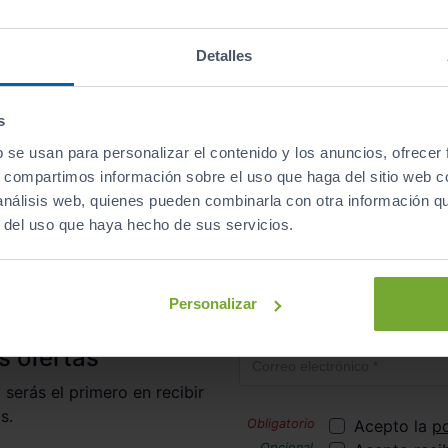
Descapotables
Eléctrico
automático
Detalles
s
b se usan para personalizar el contenido y los anuncios, ofrecer
irte al club de Sibuscascoche?
¡Ya somos más de 6.000 co
s, compartimos información sobre el uso que haga del sitio web 
 análisis web, quienes pueden combinarla con otra información q
r del uso que haya hecho de sus servicios.
Inicio
Coches de Segunda Mano
Byd
Seal
Personalizar
Correo electrónico
s ofertas
 serás el primero en recibir
s.
Acepto la
po