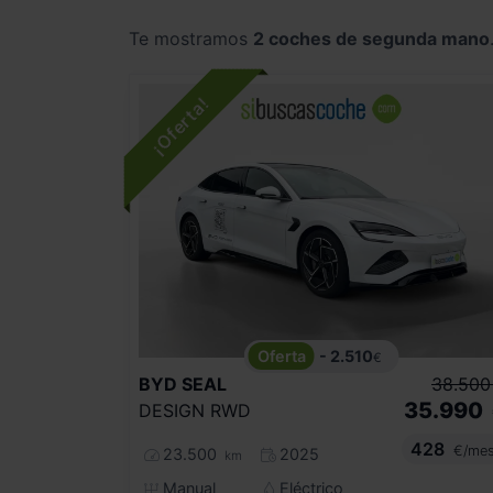
Te mostramos
2 coches de segunda mano
- 2.510
€
BYD
SEAL
38.500
35.990
DESIGN RWD
428
€/me
23.500
2025
km
Manual
Eléctrico