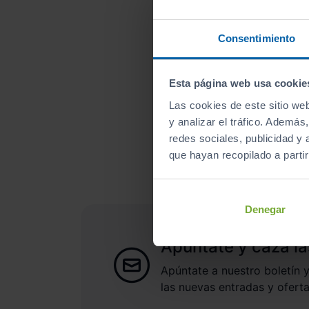
Consentimiento
Esta página web usa cookie
Las cookies de este sitio we
¿A qué esperas para un
y analizar el tráfico. Ademá
redes sociales, publicidad y
que hayan recopilado a parti
Denegar
Apúntate y caza la
Apúntate a nuestro boletín y
las nuevas entradas y oferta