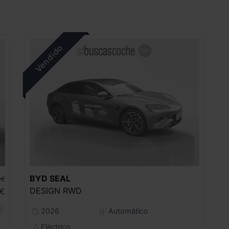
.
BYD
SEAL
€
DESIGN RWD
€
s
2026
Automático
Eléctrico