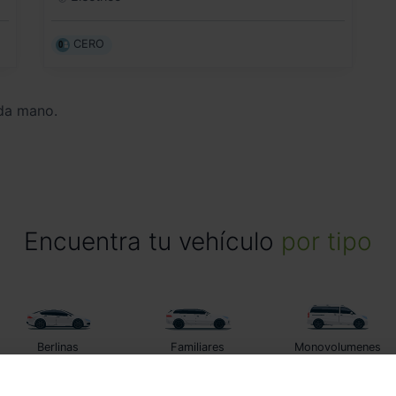
CERO
da mano.
Encuentra tu vehículo
por tipo
Berlinas
Familiares
Monovolumenes