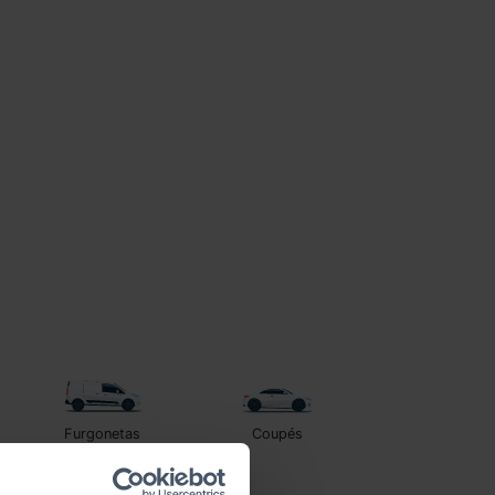
Furgonetas
Coupés