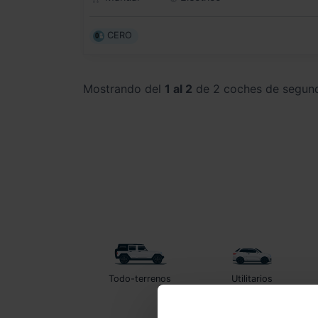
CERO
Mostrando del
1 al 2
de 2 coches de segun
Todo-terrenos
Utilitarios