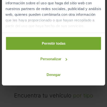
información sobre el uso que haga del sitio web con
BYD
ATTO 3
nuestros partners de redes sociales, publicidad y análisis
DESIGN
web, quienes pueden combinarla con otra información
que les haya proporcionado o que hayan recopilado a
2025
Automático
partir del uso que haya hecho de sus servicios.
Eléctrico
CERO
Permitir todas
Personalizar
Mostrando del
1 al 6
de 6 coches de segunda mano.
Denegar
Encuentra tu vehículo
por tipo