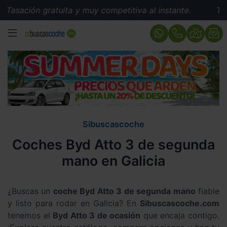
sación gratuita y muy competitiva al instante.
Tasaci
MENÚ
Sibuscascoche
Coches Byd Atto 3 de segunda
mano en Galicia
¿Buscas un
coche Byd Atto 3 de segunda mano
fiable
y listo para rodar en Galicia? En
Sibuscascoche.com
tenemos el
Byd Atto 3 de ocasión
que encaja contigo.